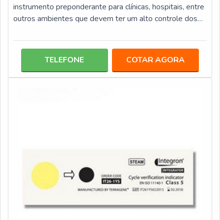
instrumento preponderante para clínicas, hospitais, entre
outros ambientes que devem ter um alto controle dos
materiais. Este tipo de indicador congrega diversas
vantagens, entre elas: Alta capacidade de detecção seja
de soluções ou superfície, pois identifica o mínimo de 1
TELEFONE
COTAR AGORA
ug de proteína; Agilidade de resposta; Fácil
interpretação do resultado.A caneta fabricada para teste
de proteína,