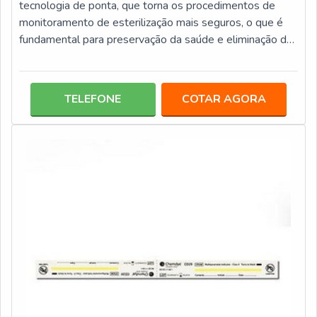
tecnologia de ponta, que torna os procedimentos de
monitoramento de esterilização mais seguros, o que é
fundamental para preservação da saúde e eliminação da
propagação de germes, fungos, entre outros
elementos.ALGUMAS CATEGORIAS DO
INDICADOREles são elementos que contêm as
TELEFONE
COTAR AGORA
bactérias inativas, ou seja, esporos, que em contato com
o meio a ser analisado, indicam se o método foi eficiente
ou não. Caso as bactérias se desenvolvam, isso é um
indicativ