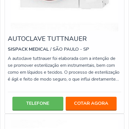
AUTOCLAVE TUTTNAUER
SISPACK MEDICAL
/ SÃO PAULO - SP
A autoclave tuttnauer foi elaborada com a intenção de
se promover esterilização em instrumentais, bem com
como em líquidos e tecidos. O processo de esterilização
é ágil e feito de modo seguro, o que influi diretamente
no grau elevado de confiança, uma vez que não há a
precisão de um encanamento especial ou mesmo uma
ventilação para que a autoclave possa ser
TELEFONE
COTAR AGORA
instalada.INFORMAÇÕES RELEVANTES ACERCA DA
AUTOCLAVE Conta com uma função de escape rápido, o
que possibilita a redução considerável do temp