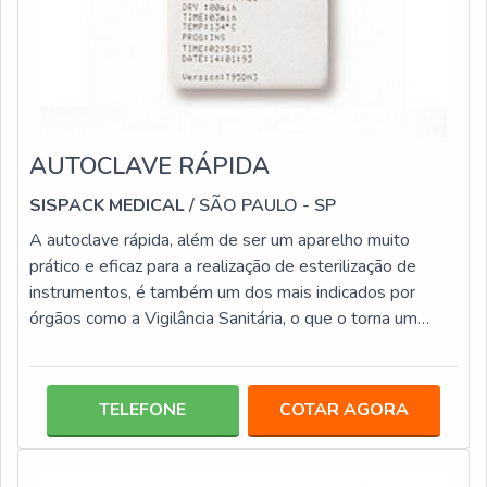
AUTOCLAVE RÁPIDA
SISPACK MEDICAL
/ SÃO PAULO - SP
A autoclave rápida, além de ser um aparelho muito
prático e eficaz para a realização de esterilização de
instrumentos, é também um dos mais indicados por
órgãos como a Vigilância Sanitária, o que o torna um
elemento extremamente confiável para ter um local
longe do perigo de infecções. Além disso, a autoclave é
um equipamento que alia diversas vantagens, que o
TELEFONE
COTAR AGORA
torna uma aquisição segura, entre elas: Possui custo
acessível; É compatível com diversos tipos de
embalagens; Fácil controle dos procedi