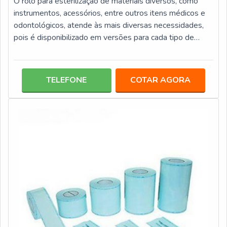
O rolo para esterilização de materiais diversos, como
instrumentos, acessórios, entre outros itens médicos e
odontológicos, atende às mais diversas necessidades,
pois é disponibilizado em versões para cada tipo de
processo de esterilização, tais como: A vapor; Peróxido
de hidrogênio; Óxido de etileno.Os rolos para
esterilização são elaborados em papel grau cirúrgico e
TELEFONE
COTAR AGORA
filme multilaminado ou bilaminado, que são inseridos em
camadas sobre o papel. Este tipo de embalagem conta
com diversas medidas,