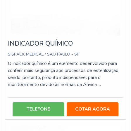
INDICADOR QUÍMICO
SISPACK MEDICAL / SÃO PAULO - SP
O indicador químico é um elemento desenvolvido para
conferir mais segurança aos processos de esterilização,
sendo, portanto, produto indispensável para o
monitoramento devido às normas da Anvisa.
Basicamente, os indicadores são usados para a
realização do monitoramento das práticas de
esterilização, para confirmar realmente se os parâmetros
TELEFONE
COTAR AGORA
críticos do processo foram alcançados.Informações de
uso do produto A atuação deste tipo de indicador se dá
por meio da reação química entre o agente esteril