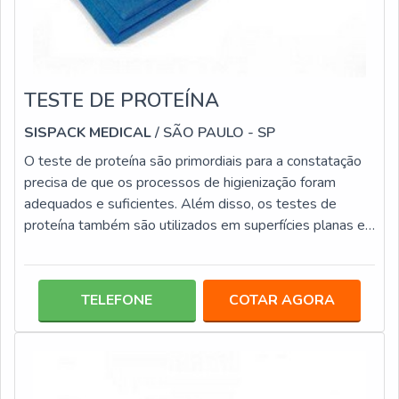
TESTE DE PROTEÍNA
SISPACK MEDICAL
/ SÃO PAULO - SP
O teste de proteína são primordiais para a constatação
precisa de que os processos de higienização foram
adequados e suficientes. Além disso, os testes de
proteína também são utilizados em superfícies planas e
para análise de lavagem de aparelhos, tanto manual
como automatizada. Este tipo de teste é aplicado em
diversos itens, entre eles: Instrumentação cirúrgica com
TELEFONE
COTAR AGORA
ou sem lúmen; Endoscópios; Articulações; Cavidades.De
alta eficácia, esta modalidade de teste é capacitada para
a detecção de 1 ug