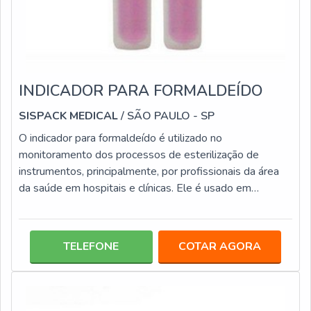
INDICADOR PARA FORMALDEÍDO
SISPACK MEDICAL
/ SÃO PAULO - SP
O indicador para formaldeído é utilizado no
monitoramento dos processos de esterilização de
instrumentos, principalmente, por profissionais da área
da saúde em hospitais e clínicas. Ele é usado em
processo de esterilização por formaldeído e tem um
tempo de resposta imediata.O INDICADOR QUÍMICO É
MUITO EFICIENTEEste tipo de produto pode ser
TELEFONE
COTAR AGORA
encontrado em diversas empresas, mas é importante
que se realize a compra em uma empresa que tenha
experiência em produtos de biossegurança, assim os
profiss