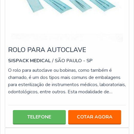
ROLO PARA AUTOCLAVE
SISPACK MEDICAL
/ SÃO PAULO - SP
O rolo para autoclave ou bobinas, como também é
chamado, é um dos tipos mais comuns de embalagens
para esterilização de instrumentos médicos, laboratoriais,
odontológicos, entre outros. Esta modalidade de
embalagem tanto pode ser usada em processos a vapor
quanto em ETO (óxido de etileno). Este tipo de
embalagem para esterilização conta com ampla gama de
TELEFONE
COTAR AGORA
medidas, que permitem alocar os mais diversos
produtos, entre elas: 8 x 100 cm; 17 x 100 cm; 15 x