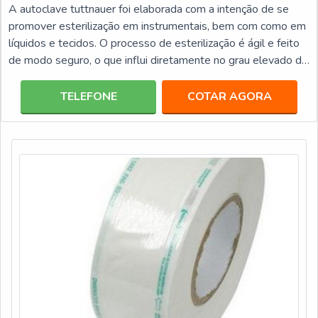
A autoclave tuttnauer foi elaborada com a intenção de se
promover esterilização em instrumentais, bem com como em
líquidos e tecidos. O processo de esterilização é ágil e feito
de modo seguro, o que influi diretamente no grau elevado de
confiança, uma vez que não há a precisão de um
encanamento especial ou mesmo uma ventilação para que a
TELEFONE
COTAR AGORA
autoclave possa ser instalada.INFORMAÇÕES
RELEVANTES ACERCA DA AUTOCLAVE Conta com uma
função de escape rápido, o que possibilita a redução
considerável do temp