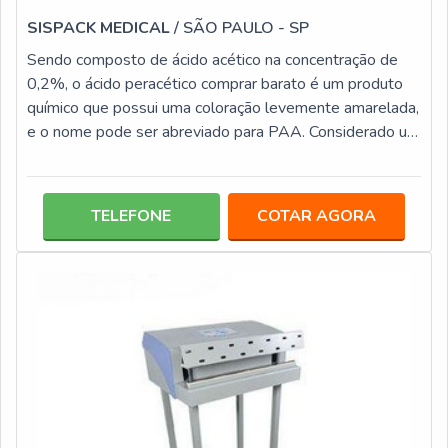
SISPACK MEDICAL
/ SÃO PAULO - SP
Sendo composto de ácido acético na concentração de
0,2%, o ácido peracético comprar barato é um produto
químico que possui uma coloração levemente amarelada,
e o nome pode ser abreviado para PAA. Considerado um
poderoso desinfetante de alto nível, ele é corrosivo e
tóxico, por isso a manipulação deve ser feita sempre
com a utilização de EPI’s evitado o contato direto com a
TELEFONE
COTAR AGORA
pele.A atuação é extremamente eficiente podendo
eliminar totalmente a presença de microrganismos como
fungos, bactéria