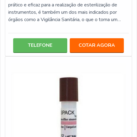
prático e eficaz para a realização de esterilização de
instrumentos, é também um dos mais indicados por
órgãos como a Vigilância Sanitária, o que o torna um
elemento extremamente confiável para ter um local
longe do perigo de infecções. Além disso, a autoclave é
um equipamento que alia diversas vantagens, que o
TELEFONE
COTAR AGORA
torna uma aquisição segura, entre elas: Possui custo
acessível; É compatível com diversos tipos de
embalagens; Fácil controle dos procedi