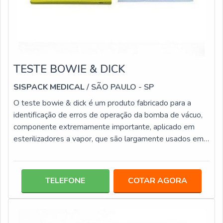
TESTE BOWIE & DICK
SISPACK MEDICAL
/ SÃO PAULO - SP
O teste bowie & dick é um produto fabricado para a
identificação de erros de operação da bomba de vácuo,
componente extremamente importante, aplicado em
esterilizadores a vapor, que são largamente usados em
espaços clínicos, consultórios odontológicos, entre
outros. Basicamente o teste identifica a falha na
remoção de ar dos pacotes, que são destacados por
TELEFONE
COTAR AGORA
meio da alteração da tonalidade do indicador químico
aplicado neste tipo de produto.Detalhes importantes do
produto Investir no teste bowie é