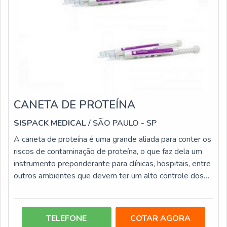
CANETA DE PROTEÍNA
SISPACK MEDICAL
/ SÃO PAULO - SP
A caneta de proteína é uma grande aliada para conter os
riscos de contaminação de proteína, o que faz dela um
instrumento preponderante para clínicas, hospitais, entre
outros ambientes que devem ter um alto controle dos
materiais. Este tipo de indicador congrega diversas
vantagens, entre elas: Alta capacidade de detecção seja
de soluções ou superfície, pois identifica o mínimo de 1
TELEFONE
COTAR AGORA
ug de proteína; Agilidade de resposta; Fácil