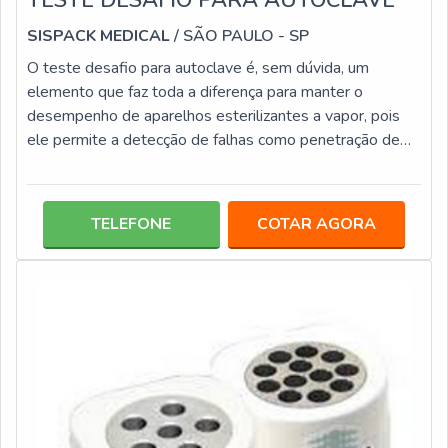
SISPACK MEDICAL
/ SÃO PAULO - SP
O teste desafio para autoclave é, sem dúvida, um
elemento que faz toda a diferença para manter o
desempenho de aparelhos esterilizantes a vapor, pois
ele permite a detecção de falhas como penetração de
vapor e inadequada retirada de ar, problemas que
afetam a qualidade e eficácia dos processos de
esterilização de materiais. Os testes desafios são
TELEFONE
COTAR AGORA
disponibilizados em diversas categorias pacotes com
leitura em 3h, 1h, 20 minutos e liberador de carga com
integrador químico. Saiba mais: 25 unidades