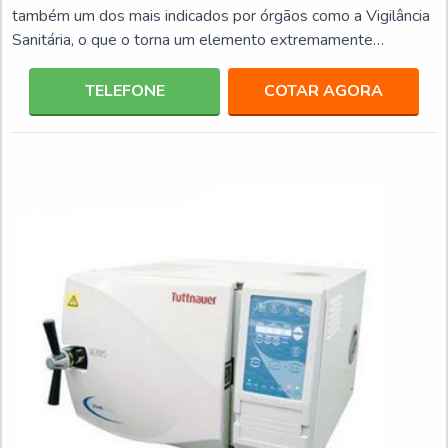
também um dos mais indicados por órgãos como a Vigilância
Sanitária, o que o torna um elemento extremamente
confiável para ter um local longe do perigo de infecções.
Além disso, a autoclave é um equipamento que alia diversas
TELEFONE
COTAR AGORA
vantagens, que o torna uma aquisição segura, entre elas:
Possui custo acessível; É compatível com diversos tipos de
embalagens; Fácil controle dos procedi