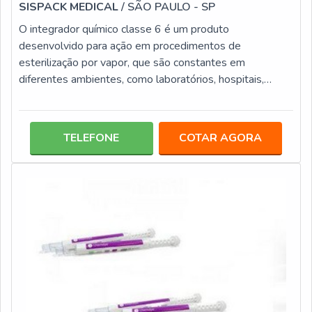
SISPACK MEDICAL
/ SÃO PAULO - SP
O integrador químico classe 6 é um produto
desenvolvido para ação em procedimentos de
esterilização por vapor, que são constantes em
diferentes ambientes, como laboratórios, hospitais,
clínicas, consultórios odontológicos, entre outros. Esta
modalidade de EMULADOR químico tem um papel
preponderante para a qualidade da esterilização, pois
TELEFONE
COTAR AGORA
avalia diferentes parâmetros, tais como: Qualidade do
vapor; Tempo de exposição; Temperatura.Informações
específicas do integrador químicoO emulador químico tip