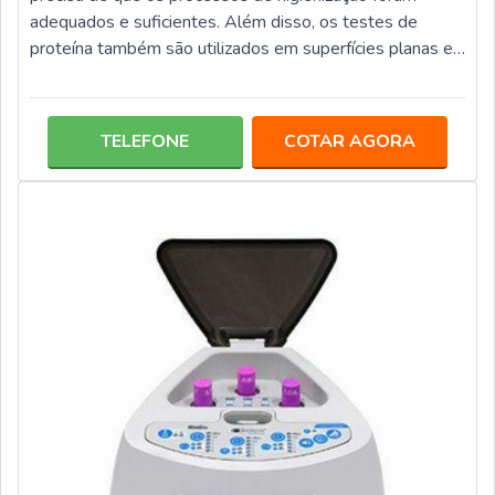
adequados e suficientes. Além disso, os testes de
proteína também são utilizados em superfícies planas e
para análise de lavagem de aparelhos, tanto manual
como automatizada. Este tipo de teste é aplicado em
diversos itens, entre eles: Instrumentação cirúrgica com
TELEFONE
COTAR AGORA
ou sem lúmen; Endoscópios; Articulações; Cavidades.De
alta eficácia, esta modalidade de teste é capacitada para
a detecção de 1 ug