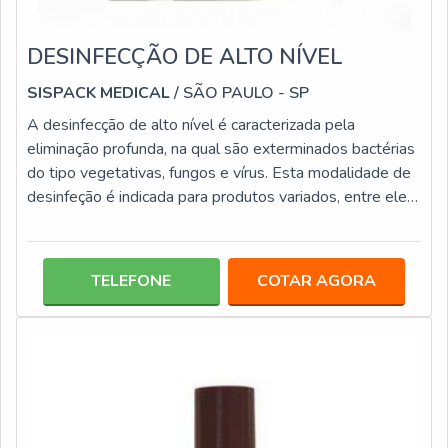
DESINFECÇÃO DE ALTO NÍVEL
SISPACK MEDICAL
/ SÃO PAULO - SP
A desinfecção de alto nível é caracterizada pela
eliminação profunda, na qual são exterminados bactérias
do tipo vegetativas, fungos e vírus. Esta modalidade de
desinfeção é indicada para produtos variados, entre eles:
Endoscópios; Lâminas de laringoscópio; Equipamentos
respiratórios; Superfícies fixas; Instrumentos
semicríticos.Esta categoria de desinfecção é
TELEFONE
COTAR AGORA
extremamente importante para locais hospitalares,
laboratoriais e clínicas, que por meio dela garantem
equipamentos e instrumentos segur