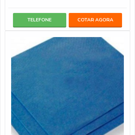
modelos e tipos de autoclaves, tais como: Gravitacional;
Vácuo fracionado; Pré e pós Vácuo.Informações
importantes do produt Os testes biológicos para
TELEFONE
COTAR AGORA
autoclave contêm esporos do tipo Geobacillus
stearothermophilus, que são resistentes ao vapor. Esses
esporos ficam armazenados dentro das ampol