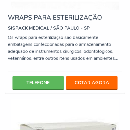
WRAPS PARA ESTERILIZAÇÃO
SISPACK MEDICAL
/ SÃO PAULO - SP
Os wraps para esterilização são basicamente
embalagens confeccionadas para o armazenamento
adequado de instrumentos cirúrgicos, odontológicos,
veterinários, entre outros itens usados em ambientes
laboratoriais e clínicos. Esta modalidade de embalagem
é elaborada com materiais de elevada resistência, como
o spunbonded e meltblown, que evitam qualquer risco
TELEFONE
COTAR AGORA
de danos, como rupturas, furos, rasgos, entre outros.
Além da qualidade em resistência, esta categoria de
embalagem possui diversas medidas, e