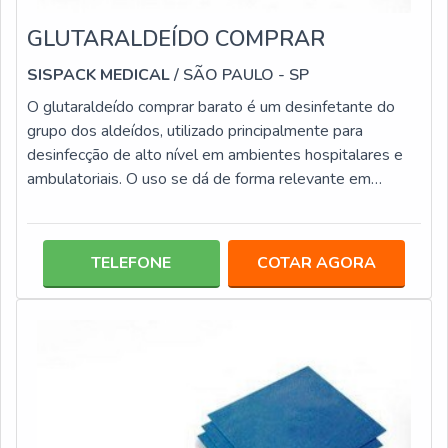
GLUTARALDEÍDO COMPRAR
SISPACK MEDICAL
/ SÃO PAULO - SP
O glutaraldeído comprar barato é um desinfetante do
grupo dos aldeídos, utilizado principalmente para
desinfecção de alto nível em ambientes hospitalares e
ambulatoriais. O uso se dá de forma relevante em
ambientes médicos, por isso necessita de orientações,
não sendo recomendada a utilização por
leigos.informações do GLUTARALDEÍDO DE
TELEFONE
COTAR AGORA
QUALIDADEO produto se apresenta pronto para o uso,
quando usualmente o uso se dá também aplicações
bioquímicas. Este produto é um bactericida agente
desinfetante q