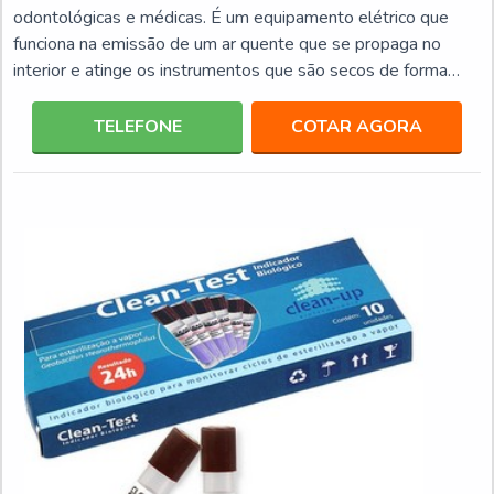
odontológicas e médicas. É um equipamento elétrico que
funciona na emissão de um ar quente que se propaga no
interior e atinge os instrumentos que são secos de forma
automática, uniforme e controlada. A secagem faz parte das
muitas etapas que os instrumentais necessitam dentro do
TELEFONE
COTAR AGORA
ambiente onde está inserido.O secador executa o que um
profissional faria por meio de um tecido, porém, esse
profissional pode estar realizando outra tarefa, al