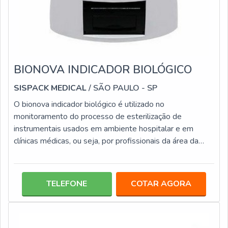
BIONOVA INDICADOR BIOLÓGICO
SISPACK MEDICAL
/ SÃO PAULO - SP
O bionova indicador biológico é utilizado no
monitoramento do processo de esterilização de
instrumentais usados em ambiente hospitalar e em
clínicas médicas, ou seja, por profissionais da área da
saúde. Este tipo de indicador é usado para realizar o
monitoramento da esterilização de diferentes tipos de
instrumentais, como aqueles que são utilizados em
TELEFONE
COTAR AGORA
centros cirúrgicos, são instrumentos que dão total
suporte ao profissional realizar o trabalho com total
destreza e é preciso que estejam dentro d