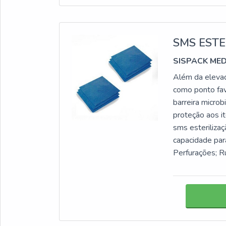
SMS ESTE
SISPACK ME
Além da eleva
como ponto fav
barreira micro
proteção aos i
sms esterilizaç
capacidade para
Perfurações;