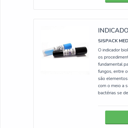
INDICADO
SISPACK ME
O indicador bi
os procediment
fundamental pa
fungos, entr
são elementos 
com o meio a se
bactérias se de