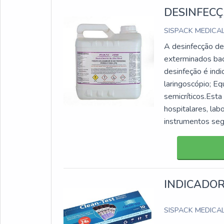
DESINFECÇ
SISPACK MEDICA
A desinfecção de 
exterminados bac
desinfeção é indi
laringoscópio; Eq
semicríticos.Est
hospitalares, lab
instrumentos seg
INDICADOR
SISPACK MEDICA