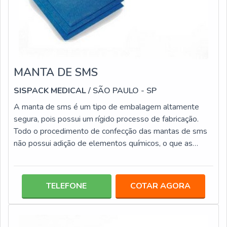
MANTA DE SMS
SISPACK MEDICAL
/ SÃO PAULO - SP
A manta de sms é um tipo de embalagem altamente
segura, pois possui um rígido processo de fabricação.
Todo o procedimento de confecção das mantas de sms
não possui adição de elementos químicos, o que as
tornam materiais não tóxicos. Ademais, o processo de
fabricação aplicado é a calandragem térmica, eficiente
processo, que atua também no controle da porosidade
TELEFONE
COTAR AGORA
do material. Ela é inserida nas diversas camadas de
produtos qualificados, tais como: Três camadas de
Spunbond aplicadas externamente; Du