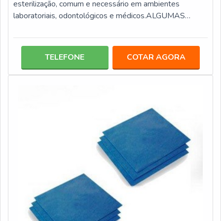
esterilização, comum e necessário em ambientes
laboratoriais, odontológicos e médicos.ALGUMAS
VERSÕES DISPONIBILIZADAS NO
MERCADOEssencialmente os integradores químicos
são produtos confeccionados em tiras compostas por
TELEFONE
COTAR AGORA
reativos, em que a resposta é lida por meio da alteração
da coloração, que pode ter cores variadas de acordo com
o tipo de reagente aplicado na confecção. Há diferentes
tipo