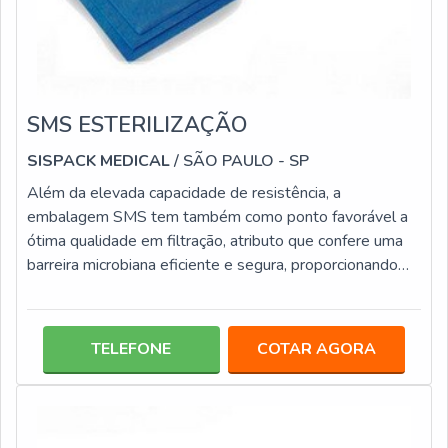
SMS ESTERILIZAÇÃO
SISPACK MEDICAL
/ SÃO PAULO - SP
Além da elevada capacidade de resistência, a
embalagem SMS tem também como ponto favorável a
ótima qualidade em filtração, atributo que confere uma
barreira microbiana eficiente e segura, proporcionando
desta maneira a máxima proteção aos itens
acondicionados, que ficam longe de possíveis
contaminações. A sms esterilização, por ser 100% de
TELEFONE
COTAR AGORA
polipropileno, é um material de alta capacidade para
tolerar danificações externas, entre elas: Rasgos;
Estouros; Perfurações; Rupturas.SMS É UMA
EMBALAGEM SI