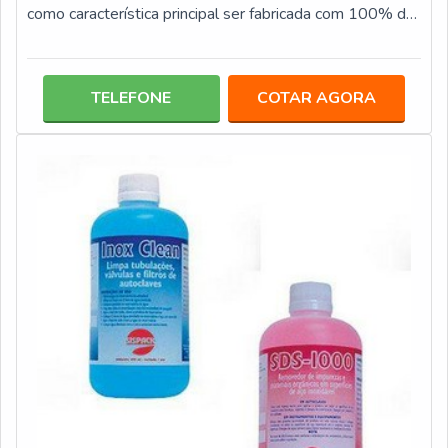
como característica principal ser fabricada com 100% de
polipropileno, que confere a ela uma elevada
flexibilidade e poder de resistência. Além disso, a manta
SMS é comercializada em diversos modelos, que se
TELEFONE
COTAR AGORA
adequam aos mais variados tipos, peso e tamanho de
instrumento, tais como: Leve (40 g/m²); Pesado (50
g/m²); Super pesado (60 g/m²).PRIN