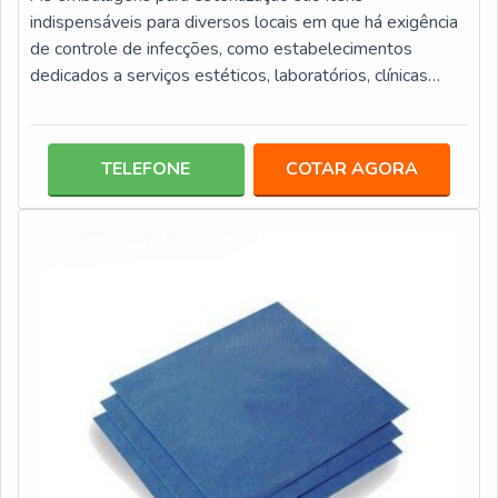
indispensáveis para diversos locais em que há exigência
de controle de infecções, como estabelecimentos
dedicados a serviços estéticos, laboratórios, clínicas
médicas, consultórios odontológicos e centros
hospitalares.Basicamente a função da embalagem para
esterilização é acondicionar os materiais para que eles
TELEFONE
COTAR AGORA
possam passar pelo processo de esterilização protegida.
Além disso, ela também ajuda na organização dos itens.
Fáceis de manusear, as embalagens