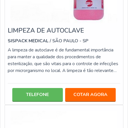
LIMPEZA DE AUTOCLAVE
SISPACK MEDICAL
/ SÃO PAULO - SP
A limpeza de autoclave é de fundamental importância
para manter a qualidade dos procedimentos de
esterilização, que são vitais para o controle de infecções
por microrganismo no local. A limpeza é tão relevante
quanto à manutenção do equipamento, pois é por meio
dela que o mesmo fique livre de agentes nocivos, que
causam riscos à saúde. O processo de higienização é
TELEFONE
COTAR AGORA
simples, no qual basta o emprego de alguns elementos,
entre eles: Esponjas macias; Pano; Detergentes neutros
biodegradáveis; Água des