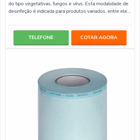
do tipo vegetativas, fungos e vírus. Esta modalidade de
desinfeção é indicada para produtos variados, entre eles:
Endoscópios; Lâminas de laringoscópio; Equipamentos
respiratórios; Superfícies fixas; Instrumentos
semicríticos.Esta categoria de desinfecção é
TELEFONE
COTAR AGORA
extremamente importante para locais hospitalares,
laboratoriais e clínicas, que por meio dela garantem
equipamentos e instrumentos segur