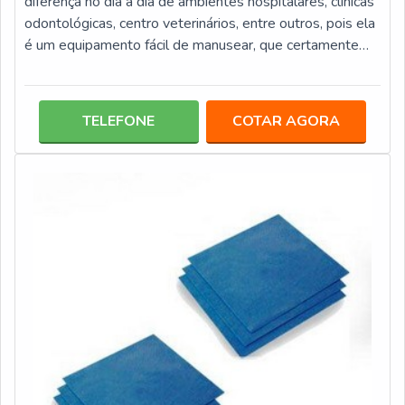
diferença no dia a dia de ambientes hospitalares, clínicas
odontológicas, centro veterinários, entre outros, pois ela
é um equipamento fácil de manusear, que certamente
colabora para tornar o cotidiano mais cômodo e prático.
Além disso, a seladora elaborada para embalagens de
esterilização de materiais é uma aquisição bastante
TELEFONE
COTAR AGORA
vantajosa em termos econômicos, pois congrega
diversos benefícios, entre eles: Ampla vida útil; Baixo
consumo de energia