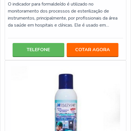
O indicador para formaldeído é utilizado no
monitoramento dos processos de esterilização de
instrumentos, principalmente, por profissionais da área
da saúde em hospitais e clínicas. Ele é usado em
processo de esterilização por formaldeído e tem um
tempo de resposta imediata.O INDICADOR QUÍMICO É
MUITO EFICIENTEEste tipo de produto pode ser
TELEFONE
COTAR AGORA
encontrado em diversas empresas, mas é importante
que se realize a compra em uma empresa que tenha
experiência em produtos de biossegurança, assim os
profiss