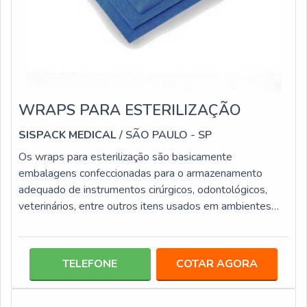
WRAPS PARA ESTERILIZAÇÃO
SISPACK MEDICAL
/ SÃO PAULO - SP
Os wraps para esterilização são basicamente
embalagens confeccionadas para o armazenamento
adequado de instrumentos cirúrgicos, odontológicos,
veterinários, entre outros itens usados em ambientes
laboratoriais e clínicos. Esta modalidade de embalagem
é elaborada com materiais de elevada resistência, como
o spunbonded e meltblown, que evitam qualquer risco
TELEFONE
COTAR AGORA
de danos, como rupturas, furos, rasgos, entre outros.
Além da qualidade em resistência, esta categoria de
embalagem possui diversas medidas, e