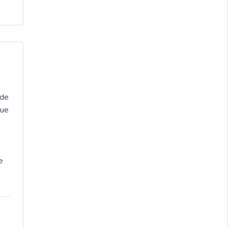
 de
que
e