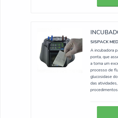
INCUBAD
SISPACK ME
A incubadora p
ponta, que ass
a torna um exce
processo de flu
glucosidase do
das atividades
procedimentos 