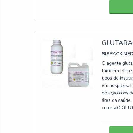
GLUTARA
SISPACK ME
O agente glutar
também eficaz p
tipos de instru
em hospitais. 
de ação consid
área da saúde,
correta.O GL