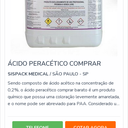
ÁCIDO PERACÉTICO COMPRAR
SISPACK MEDICAL
/ SÃO PAULO - SP
Sendo composto de ácido acético na concentração de
0,2%, o ácido peracético comprar barato é um produto
químico que possui uma coloração levemente amarelada,
e o nome pode ser abreviado para PAA. Considerado um
poderoso desinfetante de alto nível, ele é corrosivo e
tóxico, por isso a manipulação deve ser feita sempre
com a utilização de EPI’s evitado o contato direto com a
TELEFONE
COTAR AGORA