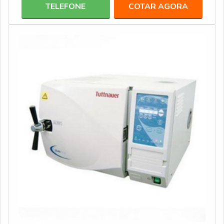
SMS é comercializada em diversos modelos, que se
TELEFONE
COTAR AGORA
adequam aos mais variados tipos, peso e tamanho de
instrumento, tais como: Leve (40 g/m²); Pesado (50
g/m²); Super pesado (60 g/m²).PRIN