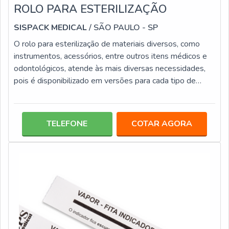
ROLO PARA ESTERILIZAÇÃO
SISPACK MEDICAL
/ SÃO PAULO - SP
O rolo para esterilização de materiais diversos, como
instrumentos, acessórios, entre outros itens médicos e
odontológicos, atende às mais diversas necessidades,
pois é disponibilizado em versões para cada tipo de
processo de esterilização, tais como: A vapor; Peróxido
de hidrogênio; Óxido de etileno.Os rolos para
esterilização são elaborados em papel grau cirúrgico e
TELEFONE
COTAR AGORA
filme multilaminado ou bilaminado, que são inseridos em
camadas sobre o papel. Este tipo de embalagem conta
com diversas medidas,