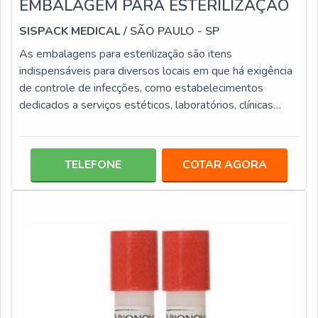
EMBALAGEM PARA ESTERILIZAÇÃO
SISPACK MEDICAL
/ SÃO PAULO - SP
As embalagens para esterilização são itens
indispensáveis para diversos locais em que há exigência
de controle de infecções, como estabelecimentos
dedicados a serviços estéticos, laboratórios, clínicas
médicas, consultórios odontológicos e centros
hospitalares.Basicamente a função da embalagem para
esterilização é acondicionar os materiais para que eles
TELEFONE
COTAR AGORA
possam passar pelo processo de esterilização protegida.
Além disso, ela também ajuda na organização dos itens.
Fáceis de manusear, as embalagens