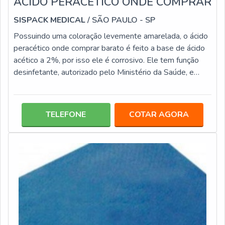
ÁCIDO PERACÉTICO ONDE COMPRAR
SISPACK MEDICAL
/ SÃO PAULO - SP
Possuindo uma coloração levemente amarelada, o ácido
peracético onde comprar barato é feito a base de ácido
acético a 2%, por isso ele é corrosivo. Ele tem função
desinfetante, autorizado pelo Ministério da Saúde, e
mesmo na presença de matérias orgânicas, ele mantém
as propriedades, podendo ser usado na substituição do
glutaraldeído 2%.Pode ser utilizado em produtos de
TELEFONE
COTAR AGORA
PVC, aço inoxidável e polietileno, e em materiais feitos
de vidro, polietileno, porcelana, polipropileno, teflon,
entre outros,