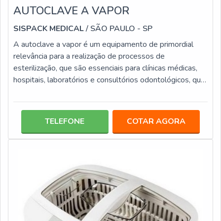
AUTOCLAVE A VAPOR
SISPACK MEDICAL
/ SÃO PAULO - SP
A autoclave a vapor é um equipamento de primordial
relevância para a realização de processos de
esterilização, que são essenciais para clínicas médicas,
hospitais, laboratórios e consultórios odontológicos, que
o utiliza para eliminação de bactérias de diversos
produtos, entre eles: Instrumentos; Acessórios; Placas;
Tubos de cultura.Este tipo de equipamento por ter uma
TELEFONE
COTAR AGORA
elevada capacidade de performance e eficiência, traz
mais agilidade aos procedimentos de ambiente médicos,
odontológicos e labor