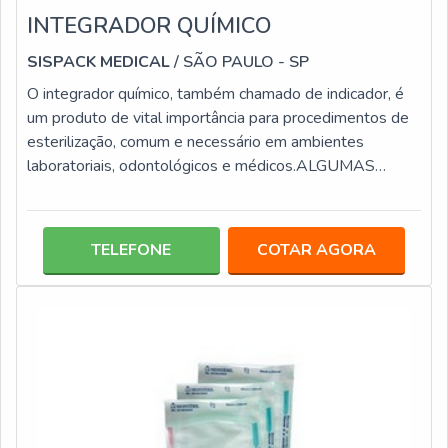
INTEGRADOR QUÍMICO
SISPACK MEDICAL
/ SÃO PAULO - SP
O integrador químico, também chamado de indicador, é
um produto de vital importância para procedimentos de
esterilização, comum e necessário em ambientes
laboratoriais, odontológicos e médicos.ALGUMAS
VERSÕES DISPONIBILIZADAS NO
MERCADOEssencialmente os integradores químicos
são produtos confeccionados em tiras compostas por
TELEFONE
COTAR AGORA
reativos, em que a resposta é lida por meio da alteração
da coloração, que pode ter cores variadas de acordo com
o tipo de reagente aplicado na confecção. Há diferentes
tipo