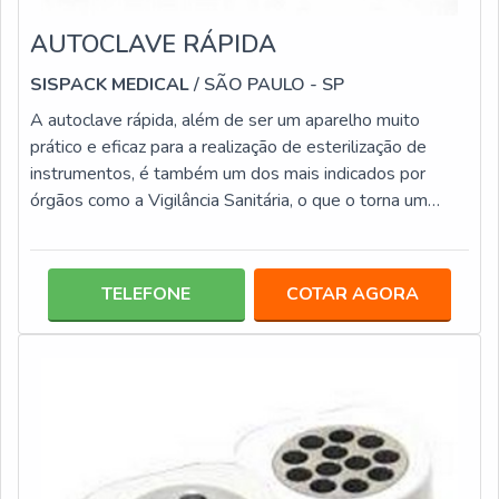
AUTOCLAVE RÁPIDA
SISPACK MEDICAL
/ SÃO PAULO - SP
A autoclave rápida, além de ser um aparelho muito
prático e eficaz para a realização de esterilização de
instrumentos, é também um dos mais indicados por
órgãos como a Vigilância Sanitária, o que o torna um
elemento extremamente confiável para ter um local
longe do perigo de infecções. Além disso, a autoclave é
um equipamento que alia diversas vantagens, que o
TELEFONE
COTAR AGORA
torna uma aquisição segura, entre elas: Possui custo
acessível; É compatível com diversos tipos de
embalagens; Fácil controle dos procedi