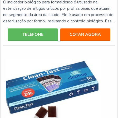
O indicador biológico para formaldeído é utilizado na
esterilização de artigos críticos por profissionais que atuam
no segmento da área da saúde. Ele é usado em processo de
esterilização por formol, realizando o controle biológico. Esse
tipo de produto tem um tempo de resposta que varia de 24
a 48 horas, dependendo de que modelo está sendo utilizado,
TELEFONE
COTAR AGORA
por exemplo, o BT100 formaldeído 48h, como no próprio
rótulo informa, tem um tempo para resposta de 48 horas.
DETALHES IMPORTANTES DOS PROCESSOSO m