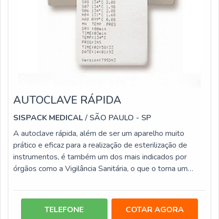
AUTOCLAVE RÁPIDA
SISPACK MEDICAL
/ SÃO PAULO - SP
A autoclave rápida, além de ser um aparelho muito
prático e eficaz para a realização de esterilização de
instrumentos, é também um dos mais indicados por
órgãos como a Vigilância Sanitária, o que o torna um
elemento extremamente confiável para ter um local
longe do perigo de infecções. Além disso, a autoclave é
um equipamento que alia diversas vantagens, que o
TELEFONE
COTAR AGORA
torna uma aquisição segura, entre elas: Possui custo