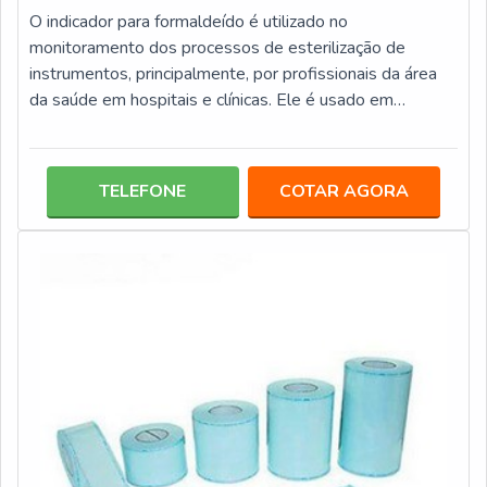
O indicador para formaldeído é utilizado no
monitoramento dos processos de esterilização de
instrumentos, principalmente, por profissionais da área
da saúde em hospitais e clínicas. Ele é usado em
processo de esterilização por formaldeído e tem um
tempo de resposta imediata.O INDICADOR QUÍMICO É
MUITO EFICIENTEEste tipo de produto pode ser
TELEFONE
COTAR AGORA
encontrado em diversas empresas, mas é importante
que se realize a compra em uma empresa que tenha
experiência em produtos de biossegurança, assim os
profiss