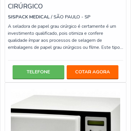
CIRÚRGICO
SISPACK MEDICAL
/ SÃO PAULO - SP
A seladora de papel grau cirúrgico é certamente é um
investimento qualificado, pois otimiza e confere
qualidade ímpar aos processos de selagem de
embalagens de papel grau cirúrgicos ou filme. Este tipo
de equipamento é configurado com recursos simples,
que fazem da utilização prática, fácil e segura, questões
que impactam na redução do tempo das atividades. Esse
TELEFONE
COTAR AGORA
é um investimento assertivos para ambientes, tais como:
Laboratórios; Clínicas médicas; Consultório
odontológicos; Centros veterinários