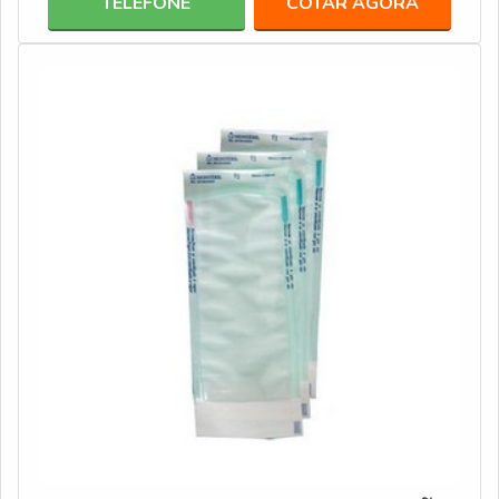
TELEFONE
COTAR AGORA
elas: Ampla disponibilidade de categorias; Extensa
variedade de gramaturas (leve, pesado e super pesado);
Possibilidade de comprar em