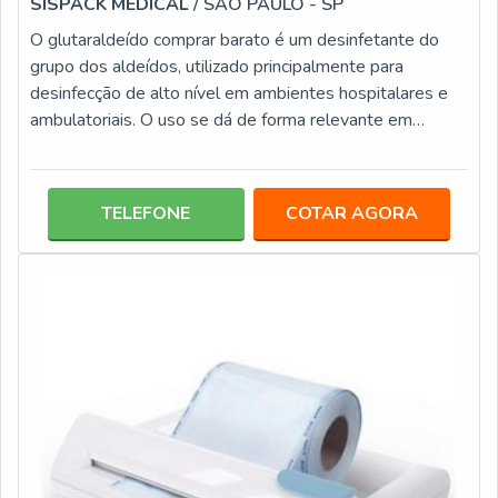
SISPACK MEDICAL
/ SÃO PAULO - SP
O glutaraldeído comprar barato é um desinfetante do
grupo dos aldeídos, utilizado principalmente para
desinfecção de alto nível em ambientes hospitalares e
ambulatoriais. O uso se dá de forma relevante em
ambientes médicos, por isso necessita de orientações,
não sendo recomendada a utilização por
leigos.informações do GLUTARALDEÍDO DE
TELEFONE
COTAR AGORA
QUALIDADEO produto se apresenta pronto para o uso,
quando usualmente o uso se dá também aplicações
bioquímicas. Este produto é um bactericida agente
desinfetante q