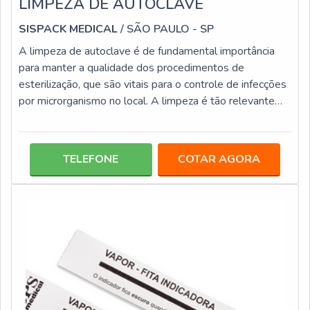
LIMPEZA DE AUTOCLAVE
SISPACK MEDICAL
/ SÃO PAULO - SP
A limpeza de autoclave é de fundamental importância
para manter a qualidade dos procedimentos de
esterilização, que são vitais para o controle de infecções
por microrganismo no local. A limpeza é tão relevante
quanto à manutenção do equipamento, pois é por meio
dela que o mesmo fique livre de agentes nocivos, que
causam riscos à saúde. O processo de higienização é
TELEFONE
COTAR AGORA
simples, no qual basta o emprego de alguns elementos,
entre eles: Esponjas macias; Pano; Detergentes neutros
biodegradáveis; Água des