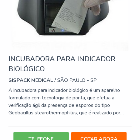
INCUBADORA PARA INDICADOR
BIOLÓGICO
SISPACK MEDICAL
/ SÃO PAULO - SP
A incubadora para indicador biológico é um aparelho
formulado com tecnologia de ponta, que efetua a
verificação ágil da presença de esporos do tipo
Geobacillus stearothermophilus, que é realizado por
meio de fluorescência, o que faz dele um aparelho de
elevada eficiência, tão qualificado quanto os métodos de
incubação tradicionais. Esta modalidade de incubadora
TELEFONE
COTAR AGORA