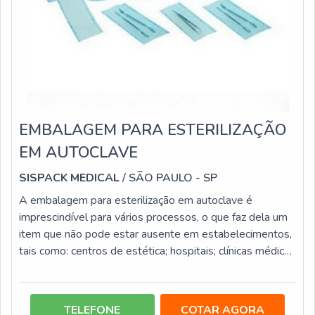
EMBALAGEM PARA ESTERILIZAÇÃO
EM AUTOCLAVE
SISPACK MEDICAL
/ SÃO PAULO - SP
A embalagem para esterilização em autoclave é
imprescindível para vários processos, o que faz dela um
item que não pode estar ausente em estabelecimentos,
tais como: centros de estética; hospitais; clínicas médicas
e clínicas odontológicas. Esta categoria de embalagem é
confeccionada com diversos tipos de materiais, entre
eles; Papel grau cirúrgico com filme multilaminado; Papel
TELEFONE
COTAR AGORA