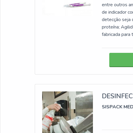
entre outros a
de indicador c
detecção seja d
proteína; Agili
fabricada para 
DESINFEC
SISPACK ME