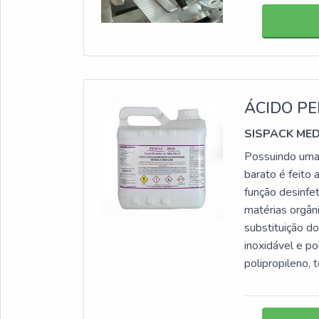
ÁCIDO P
SISPACK ME
Possuindo uma 
barato é feito 
função desinfe
matérias orgân
substituição d
inoxidável e pol
polipropileno, t