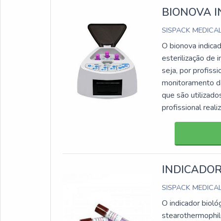
BIONOVA I
SISPACK MEDICA
O bionova indica
esterilização de 
seja, por profiss
monitoramento da
que são utilizado
profissional real
INDICADOR
SISPACK MEDICA
O indicador biol
stearothermophi