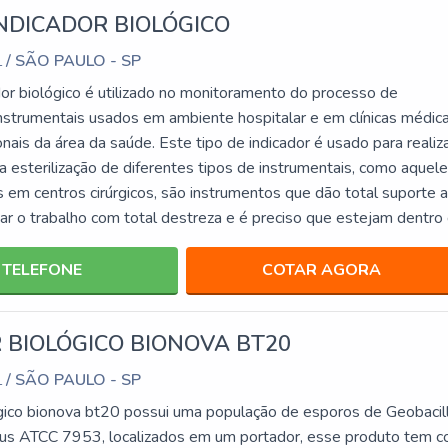
NDICADOR BIOLÓGICO
/ SÃO PAULO - SP
L
dor biológico é utilizado no monitoramento do processo de
instrumentais usados em ambiente hospitalar e em clínicas médica
ionais da área da saúde. Este tipo de indicador é usado para realiz
 esterilização de diferentes tipos de instrumentais, como aquel
s em centros cirúrgicos, são instrumentos que dão total suporte 
izar o trabalho com total destreza e é preciso que estejam dentro
TELEFONE
COTAR AGORA
 BIOLÓGICO BIONOVA BT20
/ SÃO PAULO - SP
L
ógico bionova bt20 possui uma população de esporos de Geobacil
lus ATCC 7953, localizados em um portador, esse produto tem 