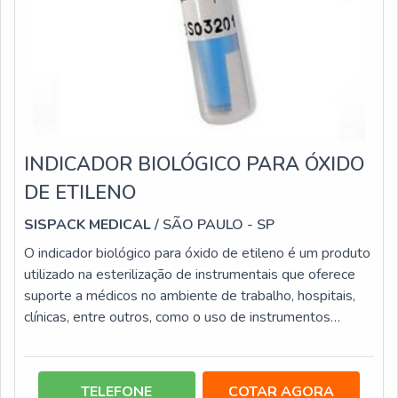
INDICADOR BIOLÓGICO PARA ÓXIDO
DE ETILENO
SISPACK MEDICAL
/ SÃO PAULO - SP
O indicador biológico para óxido de etileno é um produto
utilizado na esterilização de instrumentais que oferece
suporte a médicos no ambiente de trabalho, hospitais,
clínicas, entre outros, como o uso de instrumentos
cardiopulmonar em anestesiologia e intravenoso,
aparelhos de monitoração invasiva, instrumento para
telescópios, como broncoscópios, citoscópios e etc.
TELEFONE
COTAR AGORA