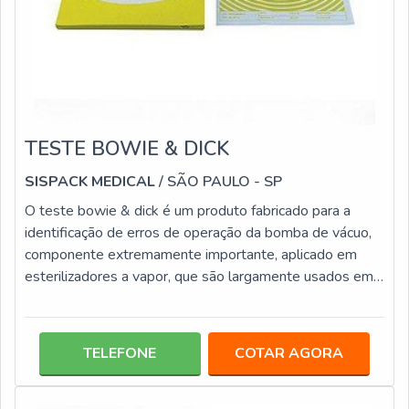
TESTE BOWIE & DICK
SISPACK MEDICAL
/ SÃO PAULO - SP
O teste bowie & dick é um produto fabricado para a
identificação de erros de operação da bomba de vácuo,
componente extremamente importante, aplicado em
esterilizadores a vapor, que são largamente usados em
espaços clínicos, consultórios odontológicos, entre
outros. Basicamente o teste identifica a falha na
remoção de ar dos pacotes, que são destacados por
TELEFONE
COTAR AGORA
meio da alteração da tonalidade do indicador químico
aplicado neste tipo de produto.Detalhes importantes do
produto Investir no teste bowie é