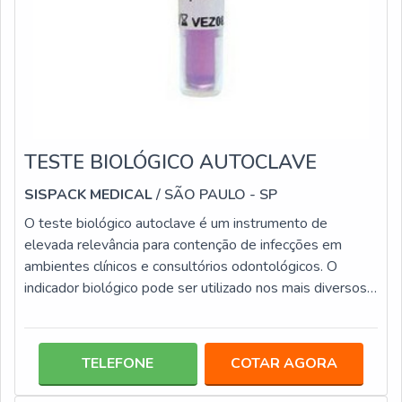
TESTE BIOLÓGICO AUTOCLAVE
SISPACK MEDICAL
/ SÃO PAULO - SP
O teste biológico autoclave é um instrumento de
elevada relevância para contenção de infecções em
ambientes clínicos e consultórios odontológicos. O
indicador biológico pode ser utilizado nos mais diversos
modelos e tipos de autoclaves, tais como: Gravitacional;
Vácuo fracionado; Pré e pós Vácuo.Informações
importantes do produt Os testes biológicos para
TELEFONE
COTAR AGORA
autoclave contêm esporos do tipo Geobacillus
stearothermophilus, que são resistentes ao vapor. Esses