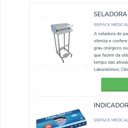
SELADORA 
SISPACK MEDICA
A seladora de pap
otimiza e confer
grau cirúrgicos o
que fazem da util
tempo das ativid
Laboratórios; Clí
INDICADOR
SISPACK MEDICA