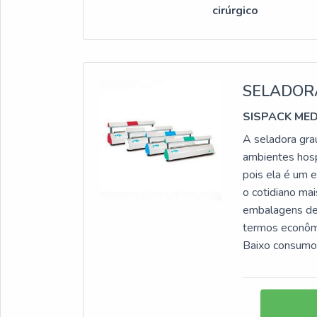
cirúrgico
SELADOR
SISPACK ME
A seladora grau
ambientes hospi
pois ela é um 
o cotidiano ma
embalagens de 
termos econômic
Baixo consumo