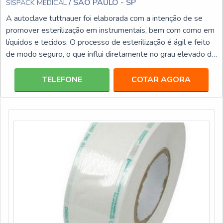
/ SÃO PAULO - SP
SISPACK MEDICAL
A autoclave tuttnauer foi elaborada com a intenção de se
promover esterilização em instrumentais, bem com como em
líquidos e tecidos. O processo de esterilização é ágil e feito
de modo seguro, o que influi diretamente no grau elevado de
confiança, uma vez que não há a precisão de um
encanamento especial ou mesmo uma ventilação para que a
TELEFONE
COTAR AGORA
autoclave possa ser instalada.INFORMAÇÕES
RELEVANTES ACERCA DA AUTOCLAVE Conta com uma
função de escape rápido, o que possibilita a redução
considerável do temp