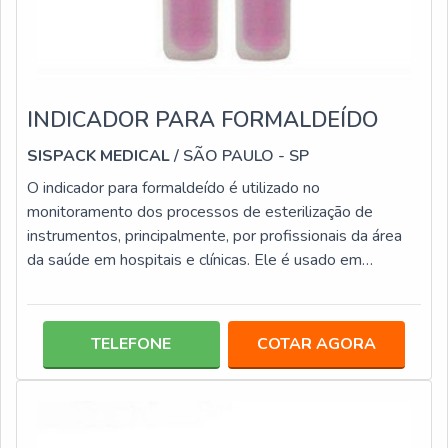
INDICADOR PARA FORMALDEÍDO
SISPACK MEDICAL
/ SÃO PAULO - SP
O indicador para formaldeído é utilizado no
monitoramento dos processos de esterilização de
instrumentos, principalmente, por profissionais da área
da saúde em hospitais e clínicas. Ele é usado em
processo de esterilização por formaldeído e tem um
tempo de resposta imediata.O INDICADOR QUÍMICO É
MUITO EFICIENTEEste tipo de produto pode ser
TELEFONE
COTAR AGORA
encontrado em diversas empresas, mas é importante
que se realize a compra em uma empresa que tenha
experiência em produtos de biossegurança, assim os
profiss