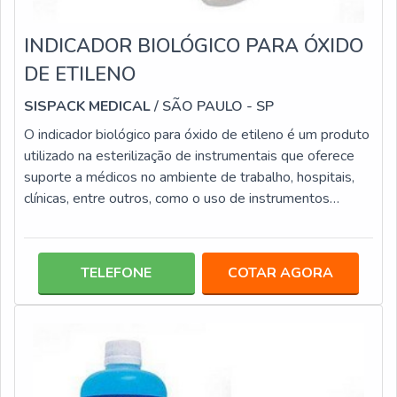
INDICADOR BIOLÓGICO PARA ÓXIDO
DE ETILENO
SISPACK MEDICAL
/ SÃO PAULO - SP
O indicador biológico para óxido de etileno é um produto
utilizado na esterilização de instrumentais que oferece
suporte a médicos no ambiente de trabalho, hospitais,
clínicas, entre outros, como o uso de instrumentos
cardiopulmonar em anestesiologia e intravenoso,
aparelhos de monitoração invasiva, instrumento para
telescópios, como broncoscópios, citoscópios e etc.
TELEFONE
COTAR AGORA
Além de ser usado em materiais elétricos, como fios
elétricos, eletrodos, máquinas , motores e bombas, entre
outros, dessa forma,