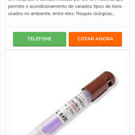
permite o acondicionamento de variados tipos de itens
usados no ambiente, entre eles: Roupas cirúrgicas;
Instrumentos; Materiais de inox; Acessórios.Esta
modalidade de embalagem para processos de
esterilização é atóxica, ou seja, isenta de elementos
TELEFONE
COTAR AGORA
pesados agressivos. Além disso, ela conta com três
categorias, tais como: leve, pesado e super pesado, o
que a torna um material que perm