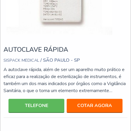
AUTOCLAVE RÁPIDA
/ SÃO PAULO - SP
SISPACK MEDICAL
A autoclave rápida, além de ser um aparelho muito prático e
eficaz para a realização de esterilização de instrumentos, é
também um dos mais indicados por órgãos como a Vigilância
Sanitária, o que o torna um elemento extremamente
confiável para ter um local longe do perigo de infecções.
Além disso, a autoclave é um equipamento que alia diversas
TELEFONE
COTAR AGORA
vantagens, que o torna uma aquisição segura, entre elas:
Possui custo acessível; É compatível com diversos tipos de
embalagens; Fácil controle dos procedi