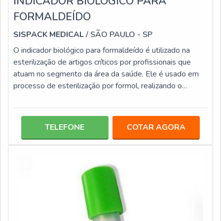
INDICADOR BIOLÓGICO PARA
FORMALDEÍDO
SISPACK MEDICAL
/ SÃO PAULO - SP
O indicador biológico para formaldeído é utilizado na
esterilização de artigos críticos por profissionais que
atuam no segmento da área da saúde. Ele é usado em
processo de esterilização por formol, realizando o
controle biológico. Esse tipo de produto tem um tempo
de resposta que varia de 24 a 48 horas, dependendo de
que modelo está sendo utilizado, por exemplo, o BT100
TELEFONE
COTAR AGORA
formaldeído 48h, como no próprio rótulo informa, tem um
tempo para resposta de 48 horas. DETALHES
IMPORTANTES DOS PROCESSOSO m