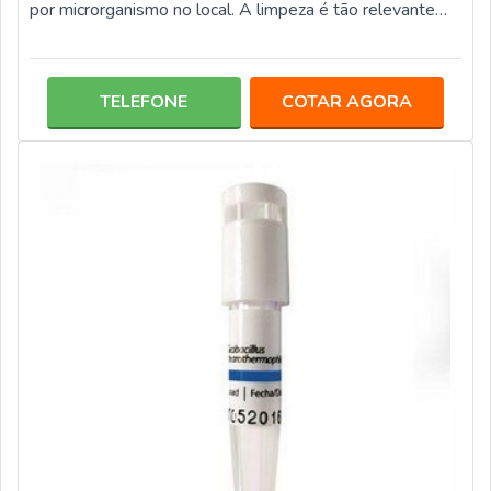
por microrganismo no local. A limpeza é tão relevante
quanto à manutenção do equipamento, pois é por meio
dela que o mesmo fique livre de agentes nocivos, que
causam riscos à saúde. O processo de higienização é
TELEFONE
COTAR AGORA
simples, no qual basta o emprego de alguns elementos,
entre eles: Esponjas macias; Pano; Detergentes neutros
biodegradáveis; Água des