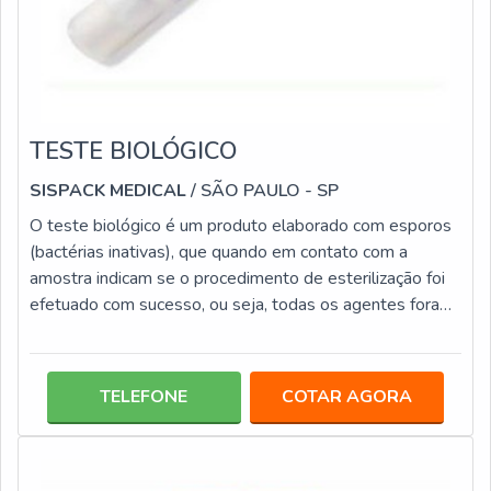
TESTE BIOLÓGICO
SISPACK MEDICAL
/ SÃO PAULO - SP
O teste biológico é um produto elaborado com esporos
(bactérias inativas), que quando em contato com a
amostra indicam se o procedimento de esterilização foi
efetuado com sucesso, ou seja, todas os agentes foram
eliminados.Por terem essa atribuição, os testes
biológicos são altamente necessários para o
monitoramento efetivo de esterilizações de laboratórios,
TELEFONE
COTAR AGORA
hospitais, clínicas odontológicas, entre outros
estabelecimentos. Este tipo de material, além de ser
eficiente, também conta com diversas v