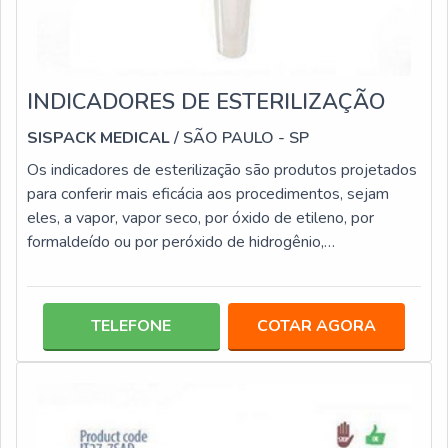
INDICADORES DE ESTERILIZAÇÃO
SISPACK MEDICAL
/ SÃO PAULO - SP
Os indicadores de esterilização são produtos projetados
para conferir mais eficácia aos procedimentos, sejam
eles, a vapor, vapor seco, por óxido de etileno, por
formaldeído ou por peróxido de hidrogênio,
procedimentos efetuados em laboratórios, centro
hospitalares, entre outros locais.Além de determinantes
para clínicas médicas e laboratórios, os indicadores para
TELEFONE
COTAR AGORA
esterilização também são essenciais para centros
estéticos, que possuem autoclaves para esterilização de
instrumentos usados por dife