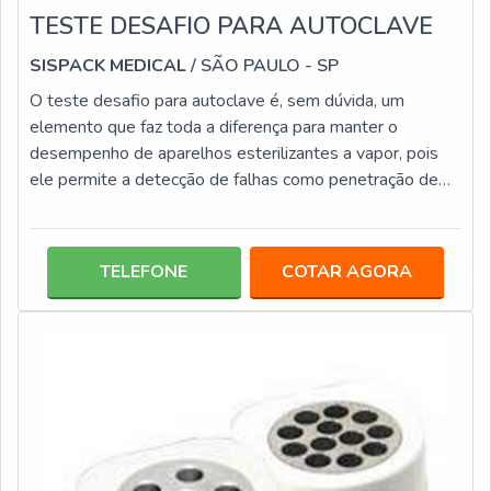
TESTE DESAFIO PARA AUTOCLAVE
SISPACK MEDICAL
/ SÃO PAULO - SP
O teste desafio para autoclave é, sem dúvida, um
elemento que faz toda a diferença para manter o
desempenho de aparelhos esterilizantes a vapor, pois
ele permite a detecção de falhas como penetração de
vapor e inadequada retirada de ar, problemas que
afetam a qualidade e eficácia dos processos de
esterilização de materiais. Os testes desafios são
TELEFONE
COTAR AGORA
disponibilizados em diversas categorias pacotes com
leitura em 3h, 1h, 20 minutos e liberador de carga com
integrador químico. Saiba mais: 25 unidades