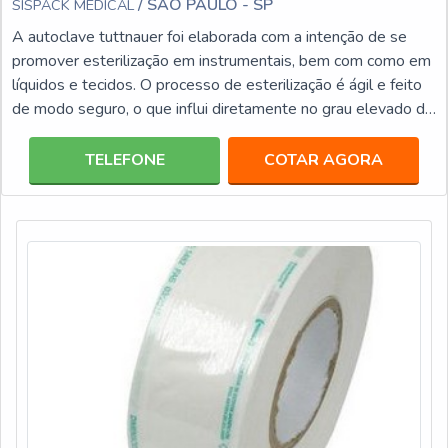
/ SÃO PAULO - SP
SISPACK MEDICAL
A autoclave tuttnauer foi elaborada com a intenção de se
promover esterilização em instrumentais, bem com como em
líquidos e tecidos. O processo de esterilização é ágil e feito
de modo seguro, o que influi diretamente no grau elevado de
confiança, uma vez que não há a precisão de um
encanamento especial ou mesmo uma ventilação para que a
TELEFONE
COTAR AGORA
autoclave possa ser instalada.INFORMAÇÕES
RELEVANTES ACERCA DA AUTOCLAVE Conta com uma
função de escape rápido, o que possibilita a redução
considerável do temp