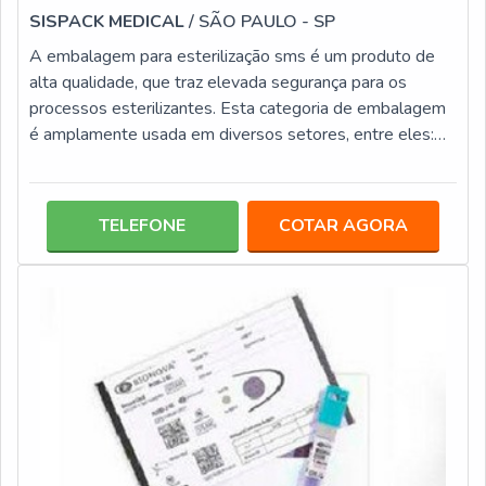
SISPACK MEDICAL
/ SÃO PAULO - SP
A embalagem para esterilização sms é um produto de
alta qualidade, que traz elevada segurança para os
processos esterilizantes. Esta categoria de embalagem
é amplamente usada em diversos setores, entre eles:
Segmentos farmacêuticos; Laboratórios; Clínicas
médicas e odontológicas; Centro de veterinária;
Hospitais.Categorizada como leve, pesado e super
TELEFONE
COTAR AGORA
pesado, as embalagens sms podem acondicionar uma
série de itens, com roupas cirúrgicas, instrumentos,
acessórios, entre outros, o que a torna um pr