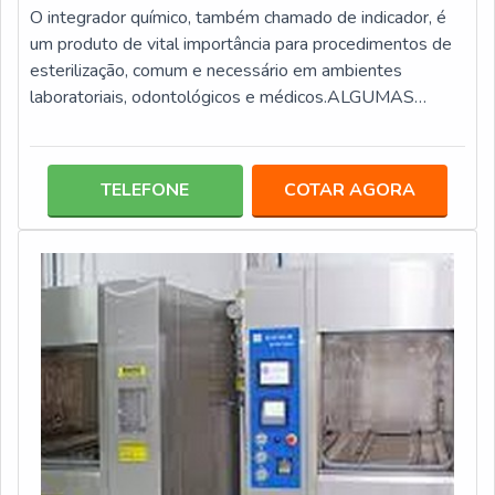
O integrador químico, também chamado de indicador, é
um produto de vital importância para procedimentos de
esterilização, comum e necessário em ambientes
laboratoriais, odontológicos e médicos.ALGUMAS
VERSÕES DISPONIBILIZADAS NO
MERCADOEssencialmente os integradores químicos
são produtos confeccionados em tiras compostas por
TELEFONE
COTAR AGORA
reativos, em que a resposta é lida por meio da alteração
da coloração, que pode ter cores variadas de acordo com
o tipo de reagente aplicado na confecção. Há diferentes
tipo