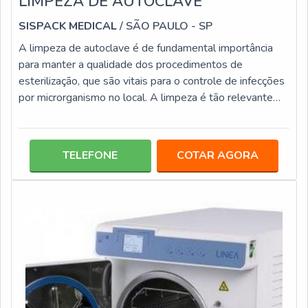
LIMPEZA DE AUTOCLAVE
SISPACK MEDICAL
/ SÃO PAULO - SP
A limpeza de autoclave é de fundamental importância
para manter a qualidade dos procedimentos de
esterilização, que são vitais para o controle de infecções
por microrganismo no local. A limpeza é tão relevante
quanto à manutenção do equipamento, pois é por meio
dela que o mesmo fique livre de agentes nocivos, que
causam riscos à saúde. O processo de higienização é
TELEFONE
COTAR AGORA
simples, no qual basta o emprego de alguns elementos,
entre eles: Esponjas macias; Pano; Detergentes neutros
biodegradáveis; Água des