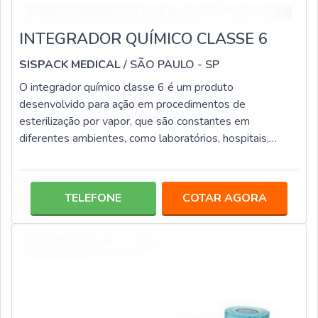
INTEGRADOR QUÍMICO CLASSE 6
SISPACK MEDICAL
/ SÃO PAULO - SP
O integrador químico classe 6 é um produto
desenvolvido para ação em procedimentos de
esterilização por vapor, que são constantes em
diferentes ambientes, como laboratórios, hospitais,
clínicas, consultórios odontológicos, entre outros. Esta
modalidade de EMULADOR químico tem um papel
preponderante para a qualidade da esterilização, pois
TELEFONE
COTAR AGORA
avalia diferentes parâmetros, tais como: Qualidade do
vapor; Tempo de exposição; Temperatura.Informações
específicas do integrador químicoO emulador químico tip