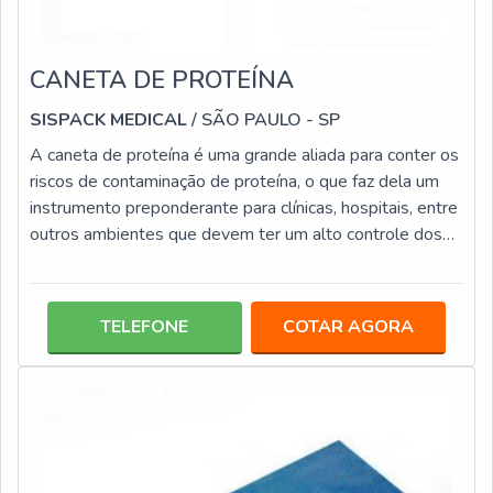
CANETA DE PROTEÍNA
SISPACK MEDICAL
/ SÃO PAULO - SP
A caneta de proteína é uma grande aliada para conter os
riscos de contaminação de proteína, o que faz dela um
instrumento preponderante para clínicas, hospitais, entre
outros ambientes que devem ter um alto controle dos
materiais. Este tipo de indicador congrega diversas
vantagens, entre elas: Alta capacidade de detecção seja
de soluções ou superfície, pois identifica o mínimo de 1
TELEFONE
COTAR AGORA
ug de proteína; Agilidade de resposta; Fácil
interpretação do resultado.A caneta fabricada para teste
de proteína,