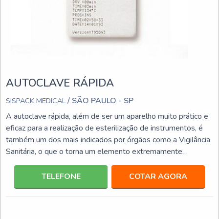
AUTOCLAVE RÁPIDA
/ SÃO PAULO - SP
SISPACK MEDICAL
A autoclave rápida, além de ser um aparelho muito prático e
eficaz para a realização de esterilização de instrumentos, é
também um dos mais indicados por órgãos como a Vigilância
Sanitária, o que o torna um elemento extremamente
confiável para ter um local longe do perigo de infecções.
Além disso, a autoclave é um equipamento que alia diversas
TELEFONE
COTAR AGORA
vantagens, que o torna uma aquisição segura, entre elas:
Possui custo acessível; É compatível com diversos tipos de
embalagens; Fácil controle dos procedi