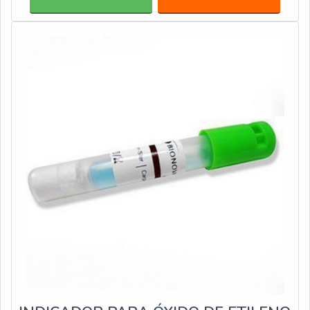
medidas, que permitem alocar os mais diversos
produtos, entre elas: 8 x 100 cm; 17 x 100 cm; 15 x
100 cm; 25 x 100 cm.O MATERIAL É IDEAL PARA D