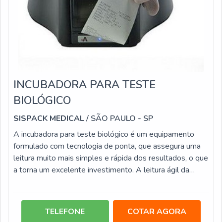
INCUBADORA PARA TESTE
BIOLÓGICO
SISPACK MEDICAL
/ SÃO PAULO - SP
A incubadora para teste biológico é um equipamento
formulado com tecnologia de ponta, que assegura uma
leitura muito mais simples e rápida dos resultados, o que
a torna um excelente investimento. A leitura ágil da
incubadora é atribuída ao processo de fluorescência, que
identifica com alta precisão a enzima e a alfa-glucosidase
do esporo Geobacillu stearothermophilus. Além da
TELEFONE
COTAR AGORA
rápida detecção das atividades, o equipamento é