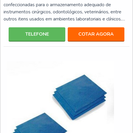
confeccionadas para o armazenamento adequado de
instrumentos cirúrgicos, odontológicos, veterinários, entre
outros itens usados em ambientes laboratoriais e clínicos.
Esta modalidade de embalagem é elaborada com materiais
de elevada resistência, como o spunbonded e meltblown,
TELEFONE
COTAR AGORA
que evitam qualquer risco de danos, como rupturas, furos,
rasgos, entre outros. Além da qualidade em resistência, esta
categoria de embalagem possui diversas medidas, e