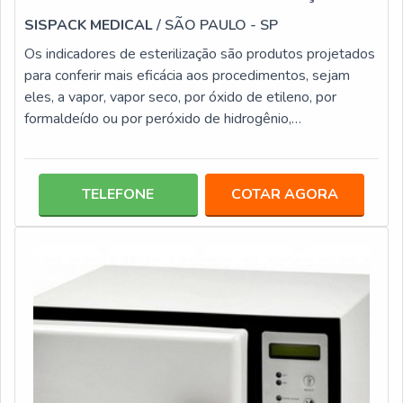
SISPACK MEDICAL
/ SÃO PAULO - SP
Os indicadores de esterilização são produtos projetados
para conferir mais eficácia aos procedimentos, sejam
eles, a vapor, vapor seco, por óxido de etileno, por
formaldeído ou por peróxido de hidrogênio,
procedimentos efetuados em laboratórios, centro
hospitalares, entre outros locais.Além de determinantes
para clínicas médicas e laboratórios, os indicadores para
TELEFONE
COTAR AGORA
esterilização também são essenciais para centros
estéticos, que possuem autoclaves para esterilização de
instrumentos usados por dife