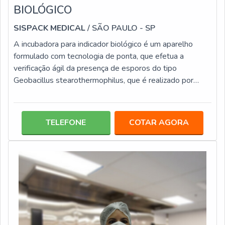
BIOLÓGICO
SISPACK MEDICAL
/ SÃO PAULO - SP
A incubadora para indicador biológico é um aparelho
formulado com tecnologia de ponta, que efetua a
verificação ágil da presença de esporos do tipo
Geobacillus stearothermophilus, que é realizado por
meio de fluorescência, o que faz dele um aparelho de
elevada eficiência, tão qualificado quanto os métodos de
incubação tradicionais. Esta modalidade de incubadora
TELEFONE
COTAR AGORA
conta com diversos diferenciais, que a tornam uma
aquisição muito vantajosa, entre eles: Tela de controle
fácil de manusear; Alarme visu