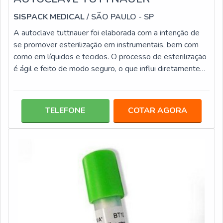
SISPACK MEDICAL
/ SÃO PAULO - SP
A autoclave tuttnauer foi elaborada com a intenção de
se promover esterilização em instrumentais, bem com
como em líquidos e tecidos. O processo de esterilização
é ágil e feito de modo seguro, o que influi diretamente
no grau elevado de confiança, uma vez que não há a
precisão de um encanamento especial ou mesmo uma
ventilação para que a autoclave possa ser
TELEFONE
COTAR AGORA
instalada.INFORMAÇÕES RELEVANTES ACERCA DA
AUTOCLAVE Conta com uma função de escape rápido, o
que possibilita a redução considerável do temp