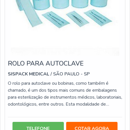
ROLO PARA AUTOCLAVE
SISPACK MEDICAL
/ SÃO PAULO - SP
O rolo para autoclave ou bobinas, como também é
chamado, é um dos tipos mais comuns de embalagens
para esterilização de instrumentos médicos, laboratoriais,
odontológicos, entre outros. Esta modalidade de
embalagem tanto pode ser usada em processos a vapor
quanto em ETO (óxido de etileno). Este tipo de
embalagem para esterilização conta com ampla gama de
TELEFONE
COTAR AGORA