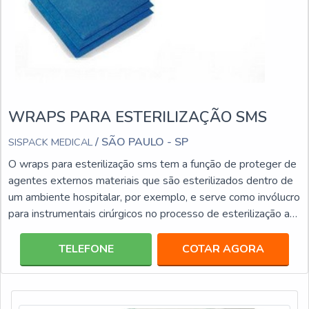
WRAPS PARA ESTERILIZAÇÃO SMS
/ SÃO PAULO - SP
SISPACK MEDICAL
O wraps para esterilização sms tem a função de proteger de
agentes externos materiais que são esterilizados dentro de
um ambiente hospitalar, por exemplo, e serve como invólucro
para instrumentais cirúrgicos no processo de esterilização a
vapor, peróxido, entre outros. Ele deve ser descartado de
maneira correta após o uso, isto é, obedecer às normas do
TELEFONE
COTAR AGORA
lixo específicas hospitalares e tem validade de 5 anos. Este
tipo de produto deve ser armazenado em um local adequado,
limpo e seco, é resistente