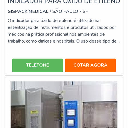
INDICADOR PARA ÓXIDO DE ETILENO
SISPACK MEDICAL
/ SÃO PAULO - SP
O indicador para óxido de etileno é utilizado na
esterilização de instrumentos e produtos utilizados por
médicos na prática profissional nos ambientes de
trabalho, como clínicas e hospitais. O uso desse tipo de
indicador biológico é realizado por profissionais
habilitados, os quais contam com um conhecimento
específico para executar esse tipo de atividade,
TELEFONE
COTAR AGORA
essencial para um serviço de qualidade. Para a
esterilização por óxido de etileno é necessário que se
faça uma limpeza rigorosa do material,