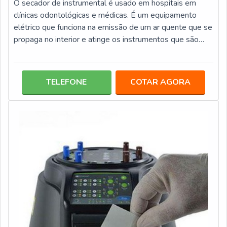
O secador de instrumental é usado em hospitais em
clínicas odontológicas e médicas. É um equipamento
elétrico que funciona na emissão de um ar quente que se
propaga no interior e atinge os instrumentos que são
secos de forma automática, uniforme e controlada. A
secagem faz parte das muitas etapas que os
instrumentais necessitam dentro do ambiente onde está
TELEFONE
COTAR AGORA
inserido.O secador executa o que um profissional faria
por meio de um tecido, porém, esse profissional pode
estar realizando outra tarefa, al