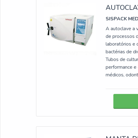
AUTOCLA
SISPACK ME
A autoclave a 
de processos de
laboratórios e 
bactérias de di
Tubos de cultu
performance e 
médicos, odont