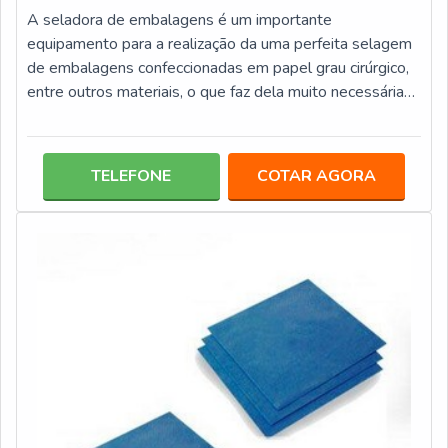
A seladora de embalagens é um importante
equipamento para a realização da uma perfeita selagem
de embalagens confeccionadas em papel grau cirúrgico,
entre outros materiais, o que faz dela muito necessária
em ambientes hospitalares, clínicas, laboratórios, entre
outros.Informações importantes sobre esses produtos
No mercado são comercializados os mais diversos
TELEFONE
COTAR AGORA
modelos de seladoras de embalagens. A seguir, estão
lista com alguns dor principais modelos delas: Seladora
de pedal: como próprio nome já