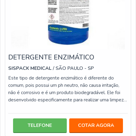
DETERGENTE ENZIMÁTICO
SISPACK MEDICAL
/ SÃO PAULO - SP
Este tipo de detergente enzimático é diferente do
comum, pois possui um ph neutro, não causa irritação,
não é corrosivo e é um produto biodegradável. Ele foi
desenvolvido especificamente para realizar uma limpeza
extremamente eficiente, ele é utilizado em consultórios
odontológicos e em ambiente hospitalar, tem a
capacidade de dissolver material orgânico, como sangue
TELEFONE
COTAR AGORA
pus, entre outros. Geralmente o uso é feito por meio de