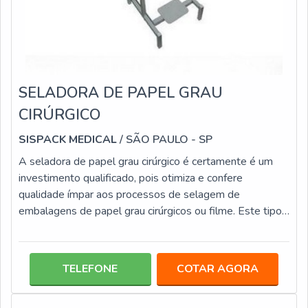
SELADORA DE PAPEL GRAU
CIRÚRGICO
SISPACK MEDICAL
/ SÃO PAULO - SP
A seladora de papel grau cirúrgico é certamente é um
investimento qualificado, pois otimiza e confere
qualidade ímpar aos processos de selagem de
embalagens de papel grau cirúrgicos ou filme. Este tipo
de equipamento é configurado com recursos simples,
que fazem da utilização prática, fácil e segura, questões
que impactam na redução do tempo das atividades. Esse
TELEFONE
COTAR AGORA
é um investimento assertivos para ambientes, tais como:
Laboratórios; Clínicas médicas; Consultório