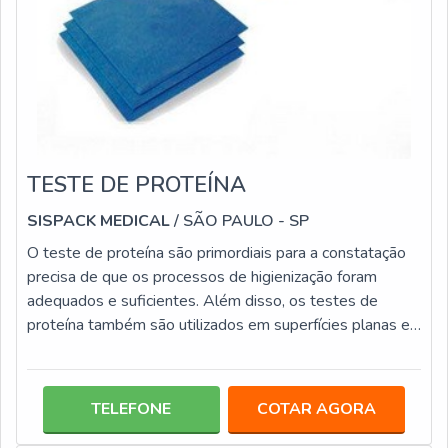
TESTE DE PROTEÍNA
SISPACK MEDICAL
/ SÃO PAULO - SP
O teste de proteína são primordiais para a constatação
precisa de que os processos de higienização foram
adequados e suficientes. Além disso, os testes de
proteína também são utilizados em superfícies planas e
para análise de lavagem de aparelhos, tanto manual
como automatizada. Este tipo de teste é aplicado em
diversos itens, entre eles: Instrumentação cirúrgica com
TELEFONE
COTAR AGORA
ou sem lúmen; Endoscópios; Articulações; Cavidades.De
alta eficácia, esta modalidade de teste é capacitada para