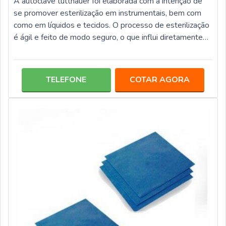
A autoclave tuttnauer foi elaborada com a intenção de
se promover esterilização em instrumentais, bem com
como em líquidos e tecidos. O processo de esterilização
é ágil e feito de modo seguro, o que influi diretamente
no grau elevado de confiança, uma vez que não há a
precisão de um encanamento especial ou mesmo uma
ventilação para que a autoclave possa ser
TELEFONE
COTAR AGORA
instalada.INFORMAÇÕES RELEVANTES ACERCA DA
AUTOCLAVE Conta com uma função de escape rápido, o
que possibilita a redução considerável do temp