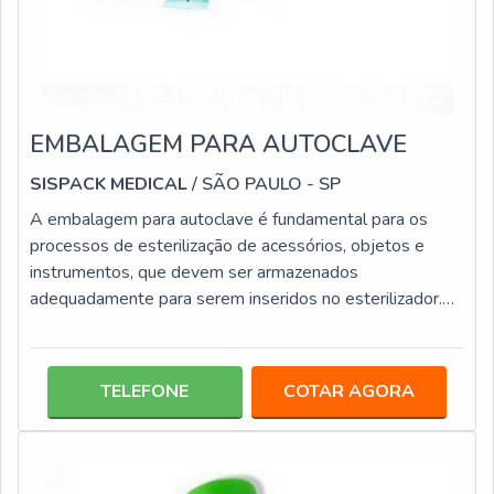
EMBALAGEM PARA AUTOCLAVE
SISPACK MEDICAL
/ SÃO PAULO - SP
A embalagem para autoclave é fundamental para os
processos de esterilização de acessórios, objetos e
instrumentos, que devem ser armazenados
adequadamente para serem inseridos no esterilizador.
Esta modalidade de embalagem é item que não pode
faltar em clínicas médicas, hospitais, centros estéticos e
consultórios odontológicos.Há uma ampla variedade de
TELEFONE
COTAR AGORA
categorias de embalagens para autoclave. A seguir,
conheça algumas delas. Bobinas de papel grau e filme
multilaminado: por vir em grandes quantid