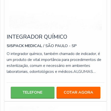
INTEGRADOR QUÍMICO
SISPACK MEDICAL
/ SÃO PAULO - SP
O integrador químico, também chamado de indicador, é
um produto de vital importância para procedimentos de
esterilização, comum e necessário em ambientes
laboratoriais, odontológicos e médicos.ALGUMAS
VERSÕES DISPONIBILIZADAS NO
MERCADOEssencialmente os integradores químicos
são produtos confeccionados em tiras compostas por
TELEFONE
COTAR AGORA
reativos, em que a resposta é lida por meio da alteração
da coloração, que pode ter cores variadas de acordo com
o tipo de reagente aplicado na confecção. Há diferentes