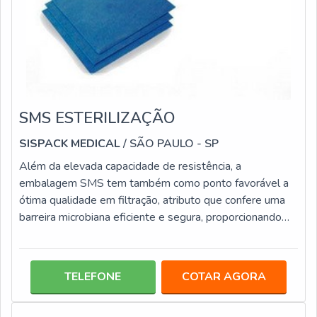
SMS ESTERILIZAÇÃO
SISPACK MEDICAL
/ SÃO PAULO - SP
Além da elevada capacidade de resistência, a
embalagem SMS tem também como ponto favorável a
ótima qualidade em filtração, atributo que confere uma
barreira microbiana eficiente e segura, proporcionando
desta maneira a máxima proteção aos itens
acondicionados, que ficam longe de possíveis
contaminações. A sms esterilização, por ser 100% de
TELEFONE
COTAR AGORA
polipropileno, é um material de alta capacidade para
tolerar danificações externas, entre elas: Rasgos;