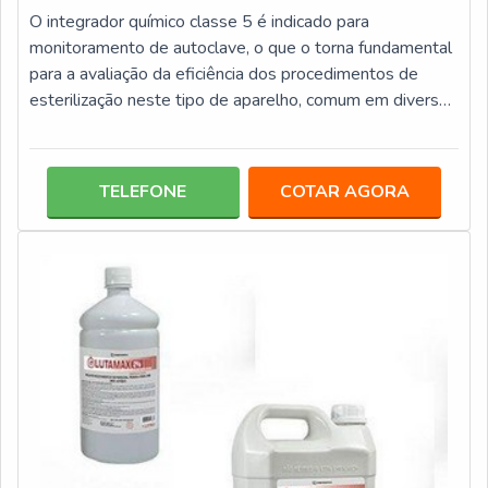
O integrador químico classe 5 é indicado para
monitoramento de autoclave, o que o torna fundamental
para a avaliação da eficiência dos procedimentos de
esterilização neste tipo de aparelho, comum em diversos
centros médicos, laboratórios, clínicas odontológicas e
centros estéticos. Este tipo de integrador é elaborado
em tiras e tem como vantagem monitorar diversos
TELEFONE
COTAR AGORA
parâmetros, tais como: Temperatura; Vapor;
Tempo.MAIS SOBRE O INTEGRADOR QUÍMICO TIPO
5De fácil leitura, o integrador químico tipo 5