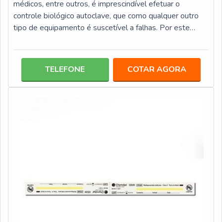
médicos, entre outros, é imprescindível efetuar o
controle biológico autoclave, que como qualquer outro
tipo de equipamento é suscetível a falhas. Por este
motivo é elementar aplicar os indicadores de controle
biológico, que são altamente seguros e confiáveis, pois
são formulados com esporos, que irão indicar a presença
TELEFONE
COTAR AGORA
de microrganismos que sobreviveram ao processo de
esterilização. Este tipo de teste biológico é constituído
de: Tubo plástico