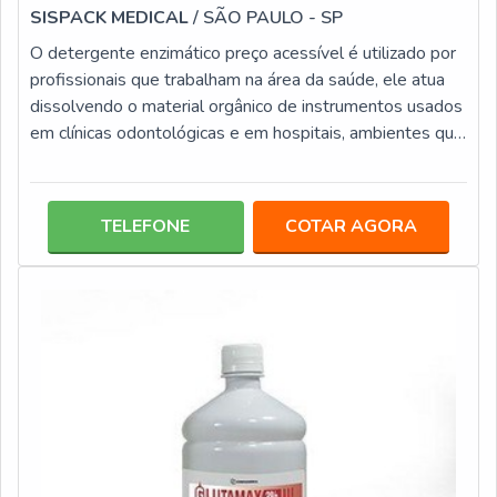
SISPACK MEDICAL
/ SÃO PAULO - SP
O detergente enzimático preço acessível é utilizado por
profissionais que trabalham na área da saúde, ele atua
dissolvendo o material orgânico de instrumentos usados
em clínicas odontológicas e em hospitais, ambientes que
estão em constante uso de instrumentais e que
necessitam desse tipo de limpeza. É fundamental que se
siga corretamente as instruções do fabricante, desse
TELEFONE
COTAR AGORA
modo, o resultado é inteiramente positivo, é
recomendável que se faça necessário o uso de uma
solução desinfetante após a ut