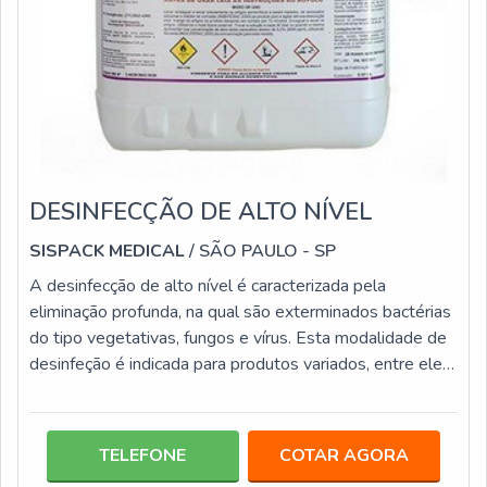
DESINFECÇÃO DE ALTO NÍVEL
SISPACK MEDICAL
/ SÃO PAULO - SP
A desinfecção de alto nível é caracterizada pela
eliminação profunda, na qual são exterminados bactérias
do tipo vegetativas, fungos e vírus. Esta modalidade de
desinfeção é indicada para produtos variados, entre eles:
Endoscópios; Lâminas de laringoscópio; Equipamentos
respiratórios; Superfícies fixas; Instrumentos
semicríticos.Esta categoria de desinfecção é
TELEFONE
COTAR AGORA
extremamente importante para locais hospitalares,