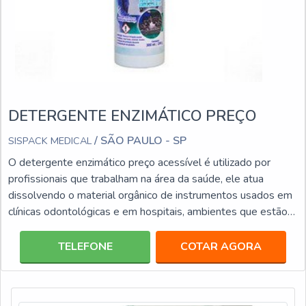
DETERGENTE ENZIMÁTICO PREÇO
/ SÃO PAULO - SP
SISPACK MEDICAL
O detergente enzimático preço acessível é utilizado por
profissionais que trabalham na área da saúde, ele atua
dissolvendo o material orgânico de instrumentos usados em
clínicas odontológicas e em hospitais, ambientes que estão
em constante uso de instrumentais e que necessitam desse
tipo de limpeza. É fundamental que se siga corretamente as
TELEFONE
COTAR AGORA
instruções do fabricante, desse modo, o resultado é
inteiramente positivo, é recomendável que se faça
necessário o uso de uma solução desinfetante após a ut