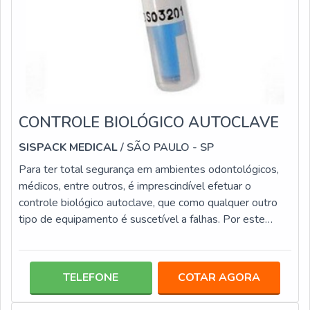
CONTROLE BIOLÓGICO AUTOCLAVE
SISPACK MEDICAL
/ SÃO PAULO - SP
Para ter total segurança em ambientes odontológicos,
médicos, entre outros, é imprescindível efetuar o
controle biológico autoclave, que como qualquer outro
tipo de equipamento é suscetível a falhas. Por este
motivo é elementar aplicar os indicadores de controle
biológico, que são altamente seguros e confiáveis, pois
são formulados com esporos, que irão indicar a presença
TELEFONE
COTAR AGORA
de microrganismos que sobreviveram ao processo de
esterilização. Este tipo de teste biológico é constituído