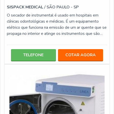
SISPACK MEDICAL
/ SÃO PAULO - SP
O secador de instrumental é usado em hospitais em
clínicas odontológicas e médicas. É um equipamento
elétrico que funciona na emissão de um ar quente que se
propaga no interior e atinge os instrumentos que são
secos de forma automática, uniforme e controlada. A
secagem faz parte das muitas etapas que os
instrumentais necessitam dentro do ambiente onde está
TELEFONE
COTAR AGORA
inserido.O secador executa o que um profissional faria
por meio de um tecido, porém, esse profissional pode
estar realizando outra tarefa, al