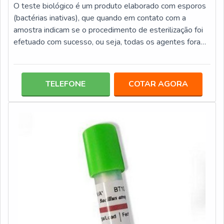
O teste biológico é um produto elaborado com esporos
(bactérias inativas), que quando em contato com a
amostra indicam se o procedimento de esterilização foi
efetuado com sucesso, ou seja, todas os agentes foram
eliminados.Por terem essa atribuição, os testes
biológicos são altamente necessários para o
monitoramento efetivo de esterilizações de laboratórios,
TELEFONE
COTAR AGORA
hospitais, clínicas odontológicas, entre outros
estabelecimentos. Este tipo de material, além de ser
eficiente, também conta com diversas v