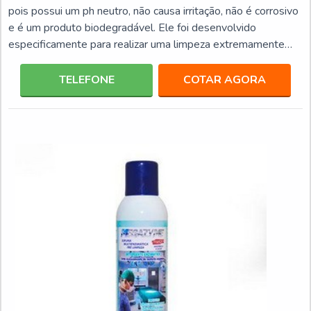
pois possui um ph neutro, não causa irritação, não é corrosivo
e é um produto biodegradável. Ele foi desenvolvido
especificamente para realizar uma limpeza extremamente
eficiente, ele é utilizado em consultórios odontológicos e em
ambiente hospitalar, tem a capacidade de dissolver material
TELEFONE
COTAR AGORA
orgânico, como sangue pus, entre outros. Geralmente o uso é
feito por meio de uma solução onde são imersos os
instrumentos por um determinado período de