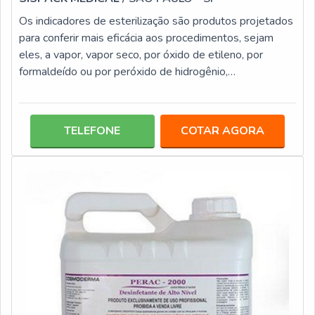
Os indicadores de esterilização são produtos projetados
para conferir mais eficácia aos procedimentos, sejam
eles, a vapor, vapor seco, por óxido de etileno, por
formaldeído ou por peróxido de hidrogênio,
procedimentos efetuados em laboratórios, centro
hospitalares, entre outros locais.Além de determinantes
para clínicas médicas e laboratórios, os indicadores para
TELEFONE
COTAR AGORA
esterilização também são essenciais para centros
estéticos, que possuem autoclaves para esterilização de
instrumentos usados por dife