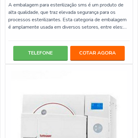
A embalagem para esterilização sms é um produto de
alta qualidade, que traz elevada segurança para os
processos esterilizantes. Esta categoria de embalagem
é amplamente usada em diversos setores, entre eles:
Segmentos farmacêuticos; Laboratórios; Clínicas
médicas e odontológicas; Centro de veterinária;
Hospitais.Categorizada como leve, pesado e super
TELEFONE
COTAR AGORA
pesado, as embalagens sms podem acondicionar uma
série de itens, com roupas cirúrgicas, instrumentos,
acessórios, entre outros, o que a torna um pr