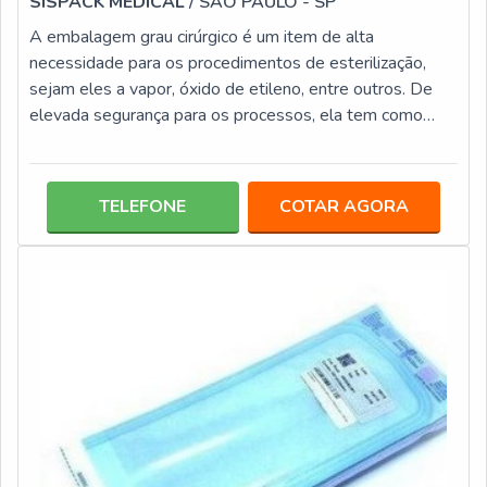
SISPACK MEDICAL
/ SÃO PAULO - SP
A embalagem grau cirúrgico é um item de alta
necessidade para os procedimentos de esterilização,
sejam eles a vapor, óxido de etileno, entre outros. De
elevada segurança para os processos, ela tem como
diferenciais não conterem elementos agressivos, entre
eles: Bário; Chumbo; Látex; Mercúrio.Por serem
produzidas sem a presença de metais pesados, entre
TELEFONE
COTAR AGORA
outros componentes nocivos, esta modalidade traz ainda
mais segurança e eficácia às atividades de esterilização
empregadas em clínicas odontológic