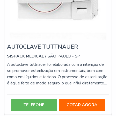
AUTOCLAVE TUTTNAUER
SISPACK MEDICAL
/ SÃO PAULO - SP
A autoclave tuttnauer foi elaborada com a intenção de
se promover esterilização em instrumentais, bem com
como em líquidos e tecidos. O processo de esterilização
é ágil e feito de modo seguro, o que influi diretamente
no grau elevado de confiança, uma vez que não há a
precisão de um encanamento especial ou mesmo uma
ventilação para que a autoclave possa ser
TELEFONE
COTAR AGORA
instalada.INFORMAÇÕES RELEVANTES ACERCA DA
AUTOCLAVE Conta com uma função de escape rápido, o