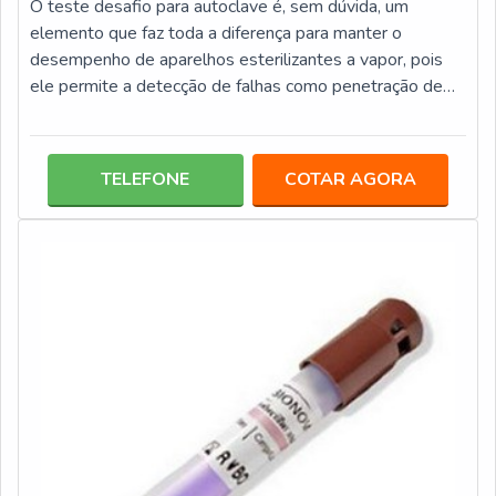
O teste desafio para autoclave é, sem dúvida, um
elemento que faz toda a diferença para manter o
desempenho de aparelhos esterilizantes a vapor, pois
ele permite a detecção de falhas como penetração de
vapor e inadequada retirada de ar, problemas que
afetam a qualidade e eficácia dos processos de
esterilização de materiais. Os testes desafios são
TELEFONE
COTAR AGORA
disponibilizados em diversas categorias pacotes com
leitura em 3h, 1h, 20 minutos e liberador de carga com
integrador químico. Saiba mais: 25 unidades