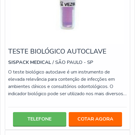
TESTE BIOLÓGICO AUTOCLAVE
SISPACK MEDICAL
/ SÃO PAULO - SP
O teste biológico autoclave é um instrumento de
elevada relevância para contenção de infecções em
ambientes clínicos e consultórios odontológicos. O
indicador biológico pode ser utilizado nos mais diversos
modelos e tipos de autoclaves, tais como: Gravitacional;
Vácuo fracionado; Pré e pós Vácuo.Informações
importantes do produt Os testes biológicos para
TELEFONE
COTAR AGORA
autoclave contêm esporos do tipo Geobacillus
stearothermophilus, que são resistentes ao vapor. Esses