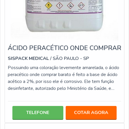
ÁCIDO PERACÉTICO ONDE COMPRAR
SISPACK MEDICAL
/ SÃO PAULO - SP
Possuindo uma coloração levemente amarelada, o ácido
peracético onde comprar barato é feito a base de ácido
acético a 2%, por isso ele é corrosivo. Ele tem função
desinfetante, autorizado pelo Ministério da Saúde, e
mesmo na presença de matérias orgânicas, ele mantém
as propriedades, podendo ser usado na substituição do
glutaraldeído 2%.Pode ser utilizado em produtos de
TELEFONE
COTAR AGORA
PVC, aço inoxidável e polietileno, e em materiais feitos
de vidro, polietileno, porcelana, polipropileno, teflon,