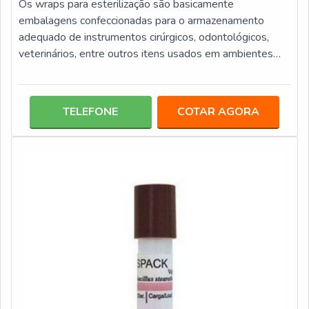
Os wraps para esterilização são basicamente
embalagens confeccionadas para o armazenamento
adequado de instrumentos cirúrgicos, odontológicos,
veterinários, entre outros itens usados em ambientes
laboratoriais e clínicos. Esta modalidade de embalagem
é elaborada com materiais de elevada resistência, como
o spunbonded e meltblown, que evitam qualquer risco
TELEFONE
COTAR AGORA
de danos, como rupturas, furos, rasgos, entre outros.
Além da qualidade em resistência, esta categoria de
embalagem possui diversas medidas, e