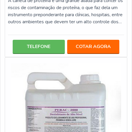
A caneta de proteína é uma grande aliada para conter os
riscos de contaminação de proteína, o que faz dela um
instrumento preponderante para clínicas, hospitais, entre
outros ambientes que devem ter um alto controle dos
materiais. Este tipo de indicador congrega diversas
vantagens, entre elas: Alta capacidade de detecção seja
de soluções ou superfície, pois identifica o mínimo de 1
TELEFONE
COTAR AGORA
ug de proteína; Agilidade de resposta; Fácil
interpretação do resultado.A caneta fabricada para teste
de proteína,