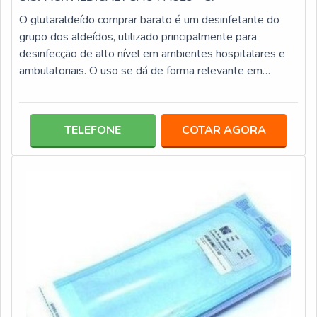
O glutaraldeído comprar barato é um desinfetante do
grupo dos aldeídos, utilizado principalmente para
desinfecção de alto nível em ambientes hospitalares e
ambulatoriais. O uso se dá de forma relevante em
ambientes médicos, por isso necessita de orientações,
não sendo recomendada a utilização por
leigos.informações do GLUTARALDEÍDO DE
TELEFONE
COTAR AGORA
QUALIDADEO produto se apresenta pronto para o uso,
quando usualmente o uso se dá também aplicações
bioquímicas. Este produto é um bactericida agente
desinfetante q