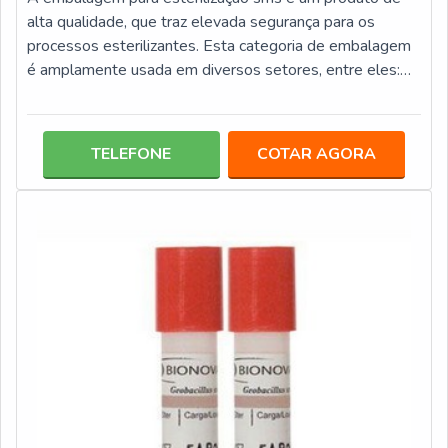
alta qualidade, que traz elevada segurança para os
processos esterilizantes. Esta categoria de embalagem
é amplamente usada em diversos setores, entre eles:
Segmentos farmacêuticos; Laboratórios; Clínicas
médicas e odontológicas; Centro de veterinária;
Hospitais.Categorizada como leve, pesado e super
TELEFONE
COTAR AGORA
pesado, as embalagens sms podem acondicionar uma
série de itens, com roupas cirúrgicas, instrumentos,
acessórios, entre outros, o que a torna um pr