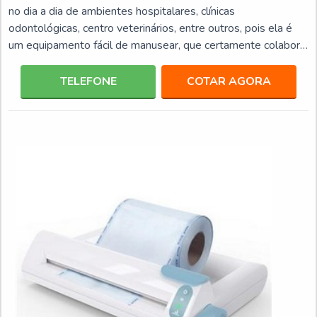
no dia a dia de ambientes hospitalares, clínicas
odontológicas, centro veterinários, entre outros, pois ela é
um equipamento fácil de manusear, que certamente colabora
para tornar o cotidiano mais cômodo e prático. Além disso, a
seladora elaborada para embalagens de esterilização de
TELEFONE
COTAR AGORA
materiais é uma aquisição bastante vantajosa em termos
econômicos, pois congrega diversos benefícios, entre eles:
Ampla vida útil; Baixo consumo de energia