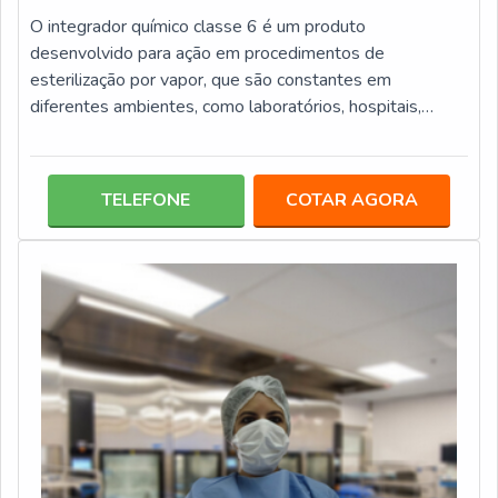
O integrador químico classe 6 é um produto
desenvolvido para ação em procedimentos de
esterilização por vapor, que são constantes em
diferentes ambientes, como laboratórios, hospitais,
clínicas, consultórios odontológicos, entre outros. Esta
modalidade de EMULADOR químico tem um papel
preponderante para a qualidade da esterilização, pois
TELEFONE
COTAR AGORA
avalia diferentes parâmetros, tais como: Qualidade do
vapor; Tempo de exposição; Temperatura.Informações
específicas do integrador químicoO emulador químico tip