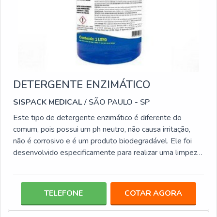
DETERGENTE ENZIMÁTICO
SISPACK MEDICAL
/ SÃO PAULO - SP
Este tipo de detergente enzimático é diferente do
comum, pois possui um ph neutro, não causa irritação,
não é corrosivo e é um produto biodegradável. Ele foi
desenvolvido especificamente para realizar uma limpeza
extremamente eficiente, ele é utilizado em consultórios
odontológicos e em ambiente hospitalar, tem a
capacidade de dissolver material orgânico, como sangue
TELEFONE
COTAR AGORA
pus, entre outros. Geralmente o uso é feito por meio de
uma solução onde são imersos os instrumentos por um