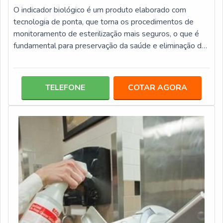
O indicador biológico é um produto elaborado com
tecnologia de ponta, que torna os procedimentos de
monitoramento de esterilização mais seguros, o que é
fundamental para preservação da saúde e eliminação da
propagação de germes, fungos, entre outros
elementos.ALGUMAS CATEGORIAS DO
INDICADOREles são elementos que contêm as
TELEFONE
COTAR AGORA
bactérias inativas, ou seja, esporos, que em contato com
o meio a ser analisado, indicam se o método foi eficiente
ou não. Caso as bactérias se desenvolvam, isso é um
indicativ