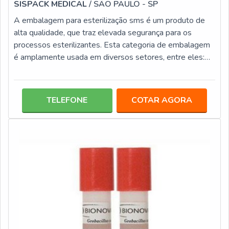
SISPACK MEDICAL
/ SÃO PAULO - SP
A embalagem para esterilização sms é um produto de
alta qualidade, que traz elevada segurança para os
processos esterilizantes. Esta categoria de embalagem
é amplamente usada em diversos setores, entre eles:
Segmentos farmacêuticos; Laboratórios; Clínicas
médicas e odontológicas; Centro de veterinária;
Hospitais.Categorizada como leve, pesado e super
TELEFONE
COTAR AGORA
pesado, as embalagens sms podem acondicionar uma
série de itens, com roupas cirúrgicas, instrumentos,
acessórios, entre outros, o que a torna um pr