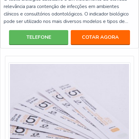
relevância para contenção de infecções em ambientes
clínicos e consultórios odontológicos. O indicador biológico
pode ser utilizado nos mais diversos modelos e tipos de
autoclaves, tais como: Gravitacional; Vácuo fracionado; Pré e
pós Vácuo.Informações importantes do produt Os testes
TELEFONE
COTAR AGORA
biológicos para autoclave contêm esporos do tipo
Geobacillus stearothermophilus, que são resistentes ao
vapor. Esses esporos ficam armazenados dentro das ampol