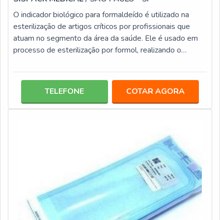
O indicador biológico para formaldeído é utilizado na
esterilização de artigos críticos por profissionais que
atuam no segmento da área da saúde. Ele é usado em
processo de esterilização por formol, realizando o
controle biológico. Esse tipo de produto tem um tempo
de resposta que varia de 24 a 48 horas, dependendo de
que modelo está sendo utilizado, por exemplo, o BT100
TELEFONE
COTAR AGORA
formaldeído 48h, como no próprio rótulo informa, tem um
tempo para resposta de 48 horas. DETALHES
IMPORTANTES DOS PROCESSOSO m