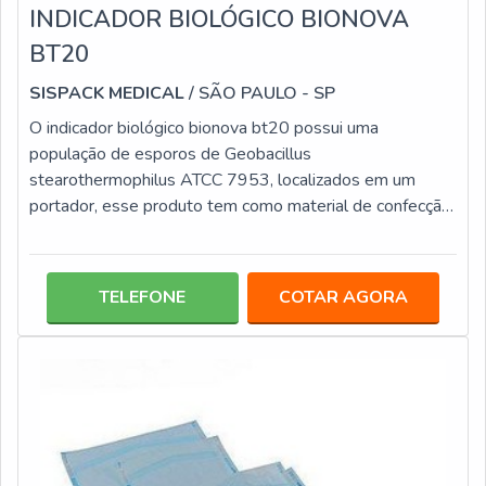
INDICADOR BIOLÓGICO BIONOVA
BT20
SISPACK MEDICAL
/ SÃO PAULO - SP
O indicador biológico bionova bt20 possui uma
população de esporos de Geobacillus
stearothermophilus ATCC 7953, localizados em um
portador, esse produto tem como material de confecção
ampola plástica externa e ampola de vidro, para
realização de esterilização a vapor a 121 – 134ºC, para
ciclos de deslocamento de ar por gravidade ou por
TELEFONE
COTAR AGORA
bomba de vácuo. O tempo de resposta negativa é de
24h e tem como objetivo fazer o monitoramento do
processo de esterilização, verificando a completa elimina