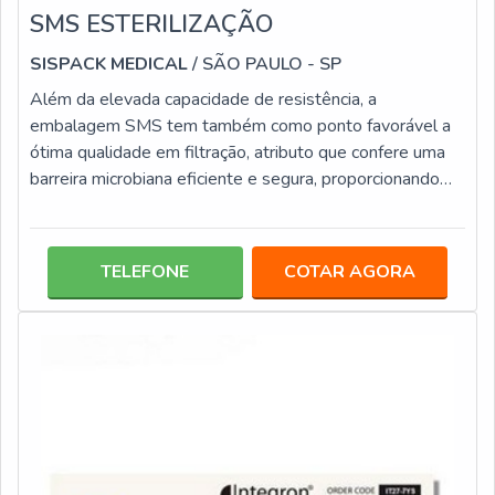
SMS ESTERILIZAÇÃO
SISPACK MEDICAL
/ SÃO PAULO - SP
Além da elevada capacidade de resistência, a
embalagem SMS tem também como ponto favorável a
ótima qualidade em filtração, atributo que confere uma
barreira microbiana eficiente e segura, proporcionando
desta maneira a máxima proteção aos itens
acondicionados, que ficam longe de possíveis
contaminações. A sms esterilização, por ser 100% de
TELEFONE
COTAR AGORA
polipropileno, é um material de alta capacidade para
tolerar danificações externas, entre elas: Rasgos;
Estouros; Perfurações; Rupturas.SMS É UMA
EMBALAGEM SI