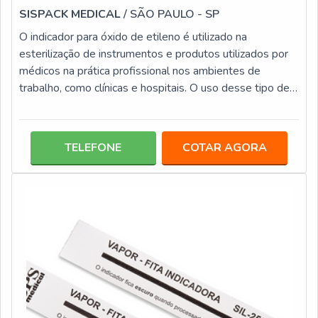
SISPACK MEDICAL
/ SÃO PAULO - SP
O indicador para óxido de etileno é utilizado na
esterilização de instrumentos e produtos utilizados por
médicos na prática profissional nos ambientes de
trabalho, como clínicas e hospitais. O uso desse tipo de
indicador biológico é realizado por profissionais
habilitados, os quais contam com um conhecimento
específico para executar esse tipo de atividade,
TELEFONE
COTAR AGORA
essencial para um serviço de qualidade. Para a
esterilização por óxido de etileno é necessário que se
faça uma limpeza rigorosa do material,