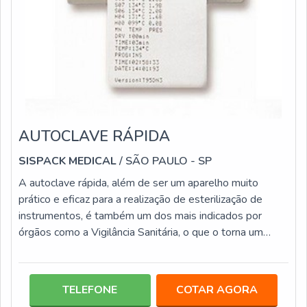
AUTOCLAVE RÁPIDA
SISPACK MEDICAL
/ SÃO PAULO - SP
A autoclave rápida, além de ser um aparelho muito
prático e eficaz para a realização de esterilização de
instrumentos, é também um dos mais indicados por
órgãos como a Vigilância Sanitária, o que o torna um
elemento extremamente confiável para ter um local
longe do perigo de infecções. Além disso, a autoclave é
um equipamento que alia diversas vantagens, que o
TELEFONE
COTAR AGORA
torna uma aquisição segura, entre elas: Possui custo