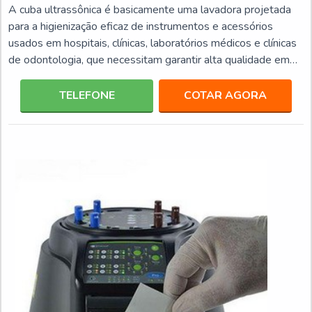
A cuba ultrassônica é basicamente uma lavadora projetada
para a higienização eficaz de instrumentos e acessórios
usados em hospitais, clínicas, laboratórios médicos e clínicas
de odontologia, que necessitam garantir alta qualidade em
termos de limpeza dos artigos.Informações específicas do
produtoFundamentalmente, as cubas ultrassônicas efetuam
TELEFONE
COTAR AGORA
a higienização dos elementos por meio de cavitação, o que
possibilita uma limpeza profunda de até mesmo locais difíceis
de serem alcançados, o que a torn