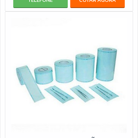
TELEFONE
COTAR AGORA
parâmetros, tais como: Temperatura; Vapor;
Tempo.MAIS SOBRE O INTEGRADOR QUÍMICO TIPO
5De fácil leitura, o integrador químico tipo 5