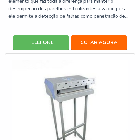
elemento que faz toda a diferença para manter o
desempenho de aparelhos esterilizantes a vapor, pois
ele permite a detecção de falhas como penetração de
vapor e inadequada retirada de ar, problemas que
afetam a qualidade e eficácia dos processos de
esterilização de materiais. Os testes desafios são
TELEFONE
COTAR AGORA
disponibilizados em diversas categorias pacotes com
leitura em 3h, 1h, 20 minutos e liberador de carga com
integrador químico. Saiba mais: 25 unidades