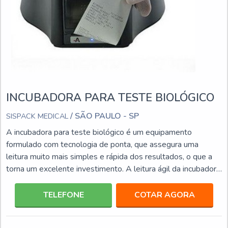
INCUBADORA PARA TESTE BIOLÓGICO
/ SÃO PAULO - SP
SISPACK MEDICAL
A incubadora para teste biológico é um equipamento
formulado com tecnologia de ponta, que assegura uma
leitura muito mais simples e rápida dos resultados, o que a
torna um excelente investimento. A leitura ágil da incubadora
é atribuída ao processo de fluorescência, que identifica com
alta precisão a enzima e a alfa-glucosidase do esporo
TELEFONE
COTAR AGORA
Geobacillu stearothermophilus. Além da rápida detecção das
atividades, o equipamento é versátil, pois é adequado para