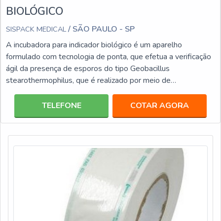
BIOLÓGICO
/ SÃO PAULO - SP
SISPACK MEDICAL
A incubadora para indicador biológico é um aparelho
formulado com tecnologia de ponta, que efetua a verificação
ágil da presença de esporos do tipo Geobacillus
stearothermophilus, que é realizado por meio de
fluorescência, o que faz dele um aparelho de elevada
eficiência, tão qualificado quanto os métodos de incubação
TELEFONE
COTAR AGORA
tradicionais. Esta modalidade de incubadora conta com
diversos diferenciais, que a tornam uma aquisição muito
vantajosa, entre eles: Tela de controle fácil de manusear;
Alarme visu