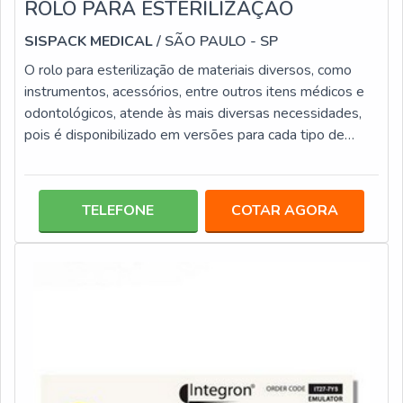
ROLO PARA ESTERILIZAÇÃO
SISPACK MEDICAL
/ SÃO PAULO - SP
O rolo para esterilização de materiais diversos, como
instrumentos, acessórios, entre outros itens médicos e
odontológicos, atende às mais diversas necessidades,
pois é disponibilizado em versões para cada tipo de
processo de esterilização, tais como: A vapor; Peróxido
de hidrogênio; Óxido de etileno.Os rolos para
esterilização são elaborados em papel grau cirúrgico e
TELEFONE
COTAR AGORA
filme multilaminado ou bilaminado, que são inseridos em
camadas sobre o papel. Este tipo de embalagem conta
com diversas medidas,