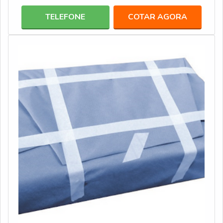
esterilização são elaborados em papel grau cirúrgico e
TELEFONE
COTAR AGORA
filme multilaminado ou bilaminado, que são inseridos em
camadas sobre o papel. Este tipo de embalagem conta
com diversas medidas,