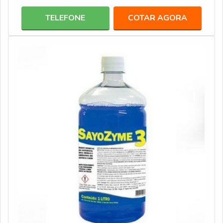
No mercado são comercializados os mais diversos
TELEFONE
COTAR AGORA
modelos de seladoras de embalagens. A seguir, estão
lista com alguns dor principais modelos delas: Seladora
de pedal: como próprio nome já