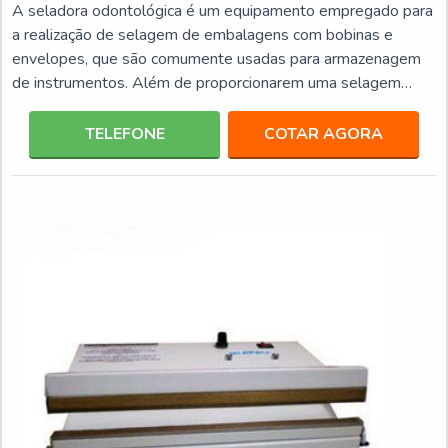
A seladora odontológica é um equipamento empregado para
a realização de selagem de embalagens com bobinas e
envelopes, que são comumente usadas para armazenagem
de instrumentos. Além de proporcionarem uma selagem
qualificada e segura, ter este tipo de equipamento confere
mais facilidade aos profissionais em diversos aspectos, entre
TELEFONE
COTAR AGORA
eles: Melhora a organização; Mais agilidade na selagem;
Simplifica o preparo de instrumentos e acessórios para
esterilização.As seladoras odontológicas contam com dif