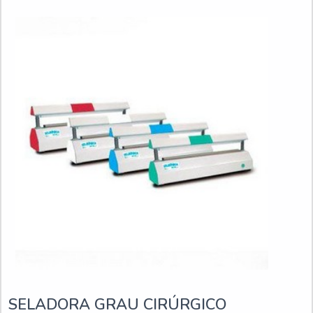
modelos delas: Seladora de pedal: como próprio nome já
SELADORA GRAU CIRÚRGICO