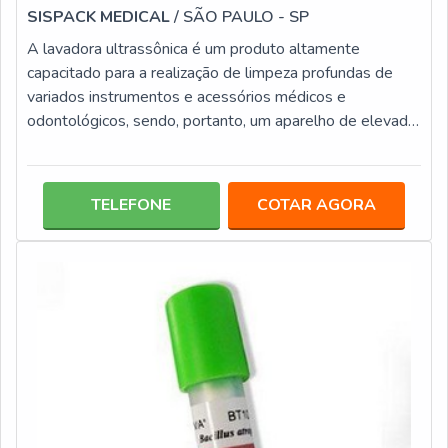
SISPACK MEDICAL
/ SÃO PAULO - SP
A lavadora ultrassônica é um produto altamente
capacitado para a realização de limpeza profundas de
variados instrumentos e acessórios médicos e
odontológicos, sendo, portanto, um aparelho de elevada
importância para clínicas, hospitais e ambientes
odontológicos. Por realizarem a higienização de
utensílios por meio de cavitação, as lavadoras
TELEFONE
COTAR AGORA
ultrassônicas são reconhecidas pela alta qualidade de
limpeza. Além disso, elas contam com outros diferencias,
entre eles: Fácil operação; Baixo ruído; Atua