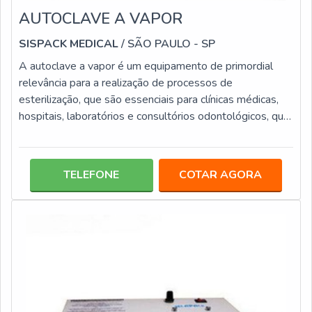
AUTOCLAVE A VAPOR
SISPACK MEDICAL
/ SÃO PAULO - SP
A autoclave a vapor é um equipamento de primordial
relevância para a realização de processos de
esterilização, que são essenciais para clínicas médicas,
hospitais, laboratórios e consultórios odontológicos, que
o utiliza para eliminação de bactérias de diversos
produtos, entre eles: Instrumentos; Acessórios; Placas;
Tubos de cultura.Este tipo de equipamento por ter uma
TELEFONE
COTAR AGORA
elevada capacidade de performance e eficiência, traz
mais agilidade aos procedimentos de ambiente médicos,
odontológicos e labor