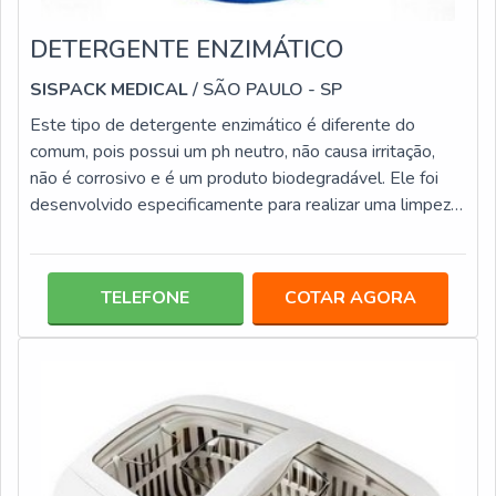
DETERGENTE ENZIMÁTICO
SISPACK MEDICAL
/ SÃO PAULO - SP
Este tipo de detergente enzimático é diferente do
comum, pois possui um ph neutro, não causa irritação,
não é corrosivo e é um produto biodegradável. Ele foi
desenvolvido especificamente para realizar uma limpeza
extremamente eficiente, ele é utilizado em consultórios
odontológicos e em ambiente hospitalar, tem a
capacidade de dissolver material orgânico, como sangue
TELEFONE
COTAR AGORA
pus, entre outros. Geralmente o uso é feito por meio de
uma solução onde são imersos os instrumentos por um
determinado período de