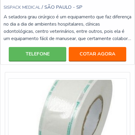
/ SÃO PAULO - SP
SISPACK MEDICAL
A seladora grau cirúrgico é um equipamento que faz diferença
no dia a dia de ambientes hospitalares, clínicas
odontológicas, centro veterinários, entre outros, pois ela é
um equipamento fácil de manusear, que certamente colabora
para tornar o cotidiano mais cômodo e prático. Além disso, a
seladora elaborada para embalagens de esterilização de
TELEFONE
COTAR AGORA
materiais é uma aquisição bastante vantajosa em termos
econômicos, pois congrega diversos benefícios, entre eles:
Ampla vida útil; Baixo consumo de energia