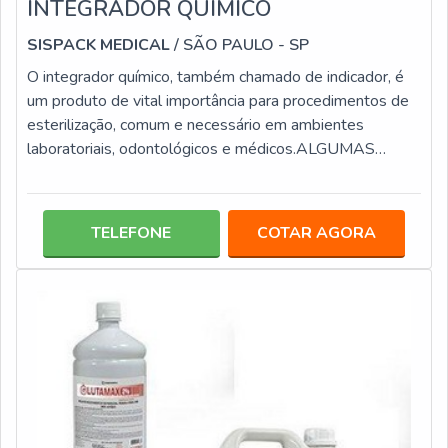
INTEGRADOR QUÍMICO
SISPACK MEDICAL
/ SÃO PAULO - SP
O integrador químico, também chamado de indicador, é
um produto de vital importância para procedimentos de
esterilização, comum e necessário em ambientes
laboratoriais, odontológicos e médicos.ALGUMAS
VERSÕES DISPONIBILIZADAS NO
MERCADOEssencialmente os integradores químicos
são produtos confeccionados em tiras compostas por
TELEFONE
COTAR AGORA
reativos, em que a resposta é lida por meio da alteração
da coloração, que pode ter cores variadas de acordo com
o tipo de reagente aplicado na confecção. Há diferentes
tipo