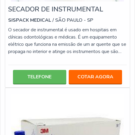
SECADOR DE INSTRUMENTAL
SISPACK MEDICAL
/ SÃO PAULO - SP
O secador de instrumental é usado em hospitais em
clínicas odontológicas e médicas. É um equipamento
elétrico que funciona na emissão de um ar quente que se
propaga no interior e atinge os instrumentos que são
secos de forma automática, uniforme e controlada. A
secagem faz parte das muitas etapas que os
instrumentais necessitam dentro do ambiente onde está
TELEFONE
COTAR AGORA
inserido.O secador executa o que um profissional faria
por meio de um tecido, porém, esse profissional pode
estar realizando outra tarefa, al